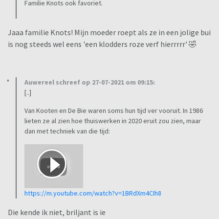
ging, maar de begintune was iets van 'Awaya, awaya, een
Familie Knots ook favoriet.
haan die legt geen Eia' of ik moet het volledig verkeerd
hebben verstaan op doe leeftijd.
Jaaa familie Knots! Mijn moeder roept als ze in een jolige bui
is nog steeds wel eens 'een klodders roze verf hierrrrr' 🤣
The secret valley vond ik ook prachtig, al die paarden erin,
zo mooi!
Auwereel schreef op 27-07-2021 om 09:15:
Dat brengt me op de geweldige serie in zwartwit van mister
[..]
Ed het sprekende paard.
Van Kooten en De Bie waren soms hun tijd ver vooruit. In 1986
Met mijn vader samen keek ik graag naar The Fantasy Island,
lieten ze al zien hoe thuiswerken in 2020 eruit zou zien, maar
dan met techniek van die tijd:
leuk hoe die dwerg mijn naam riep
https://m.youtube.com/watch?v=1BRdXm4CIh8
Die kende ik niet, briljant is ie