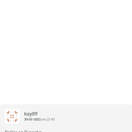
Vul gerust aan, en mijmer met me mee, maar help me ook
even uit de brand: hoe heette die tvshow ook alweer waarbij
je de Mispoes kon treffen? Dat je dan ineens 10000000
pingpongballen had gewonnen in plaats van die mooie
nieuwe Daf ofzo? Met Gaston die de prijzen aankondigde?
kay89
30-07-2021
om 23:43