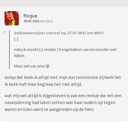
https://youtu.be/USfKJYZcUmI
Rogue
29-07-2021
om 10:21
En verder natuurlijk Magnum, Maimi Vice..
Deblauweruijter schreef op 27-07-2021 om 09:57:
[..]
Later, toen mijn belangstelling voor TV tanende was, omdat
ik het veeeeel te druk had om te kijken, maar voor ik de deur
Haha ik mocht 12 steden 13 ongelukken van mn moeder niet
uit ging om met mijn buurmeisje te gaan hangen,
kijken.
zwemmen, paardrijden, bomen te beklimmen, pikte ik vaak
Maar wel van oma 😬
nog wel een halve aflevering van de Snorkels mee, of van de
Smurfen. Vooral de aflevering van de zwarte smurfen waarin
oohja dat keek ik altijd met mijn zus temminste zij keek het
ze elkaar in hun staartje beten is me bijgebleven.
ik keek half mee begreep het niet altijd.
Nou ja en wat ben ik nou nog vergeten.. och ja: Dallas!
wat mij wel altijd is bijgebleven is van een meisje die net een
Dynastie! Wie van de Drie! De Weekendquiz van Willem Ruis,
navelpiercing had laten zetten wat haar ouders op tegen
de Honeymoonquiz met Ron Brandsteder en de
waren en toen werd ze aangereden op de fiets
Soundmixshow met Henny Huisman.