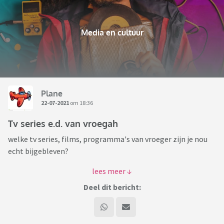
Media en cultuur
Plane
22-07-2021
om 18:36
Tv series e.d. van vroegah
welke tv series, films, programma's van vroeger zijn je nou
echt bijgebleven?
Mijn tv carrière begon met de Avro Kinderbios op
woensdagmiddag op een toen nog zwartwit tv, die mijn
Deel dit bericht:
vader van mijn oma, zijn moeder dus, had gekregen, toen zij
het nieuwste wereldwonder, namelijk een kleurentv, zich had
aangeschaft.