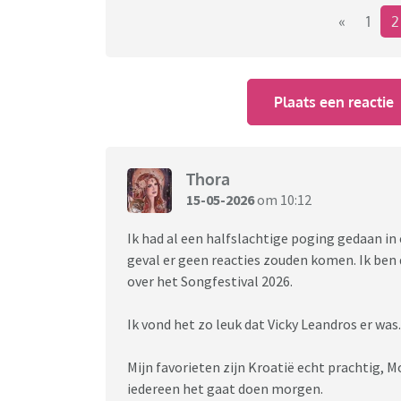
Litouwen
«
1
Israël
Polen
Plaats een reactie
De puntentelling interesseert me niet. 😀
Het circus intermezzo (Prater) vond ik wel 
Thora
15-05-2026
om 10:12
Ik had al een halfslachtige poging gedaan in 
geval er geen reacties zouden komen. Ik ben 
over het Songfestival 2026.
Ik vond het zo leuk dat Vicky Leandros er was
Mijn favorieten zijn Kroatië echt prachtig, M
iedereen het gaat doen morgen.