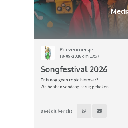
Media
Poezenmeisje
13-05-2026
om 23:57
Songfestival 2026
Er is nog geen topic hierover?
We hebben vandaag terug gekeken.
Mijn lijstje tot nu toe (in willekeurige volgord
Deel dit bericht:
Italië
Finland
Kroatië (mijn favoriet)