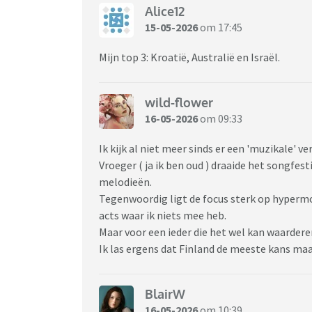
Alice12
15-05-2026
om 17:45
Mijn top 3: Kroatië, Australië en Israël.
wild-flower
16-05-2026
om 09:33
Ik kijk al niet meer sinds er een 'muzikale' v
Vroeger ( ja ik ben oud ) draaide het songfes
melodieën.
Tegenwoordig ligt de focus sterk op hyperm
acts waar ik niets mee heb.
Maar voor een ieder die het wel kan waarderen
Ik las ergens dat Finland de meeste kans maa
BlairW
16-05-2026
om 10:39