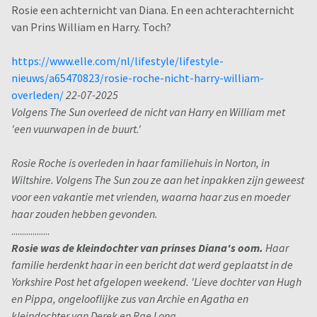
Rosie een achternicht van Diana. En een achterachternicht
van Prins William en Harry. Toch?
https://www.elle.com/nl/lifestyle/lifestyle-
nieuws/a65470823/rosie-roche-nicht-harry-william-
overleden/
22-07-2025
Volgens The Sun overleed de nicht van Harry en William met
'een vuurwapen in de buurt.'
Rosie Roche is overleden in haar familiehuis in Norton, in
Wiltshire. Volgens The Sun zou ze aan het inpakken zijn geweest
voor een vakantie met vrienden, waarna haar zus en moeder
haar zouden hebben gevonden.
..................
Rosie was de kleindochter van prinses Diana's oom.
Haar
familie herdenkt haar in een bericht dat werd geplaatst in de
Yorkshire Post het afgelopen weekend. 'Lieve dochter van Hugh
en Pippa, ongelooflijke zus van Archie en Agatha en
kleindochter van Derek en Rae Long.