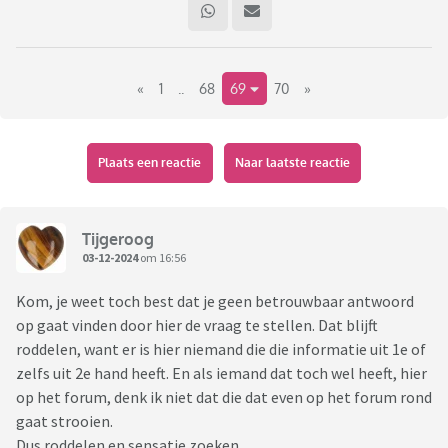
dat ze telkens weer geconfronteerd word met een of ander
schandaal, waar haar zoon Andrew bij betrokken is of bij
moet getuigen, en dan het verdrietig Megxit en het Oprah
«
1
..
68
69
70
»
interview. Dan de tekenfilmserie met oerdomme grappen,
die gemaakt is met haar 8 jarige achterkleinzoon George
ongevraagd als hoofdpersoon. En de Netflix-serie The Crown
die nu haar overleden echtgenoot als stiekeme
Plaats een reactie
Naar laatste reactie
vreemdgaander gaat neerzetten.
Ik wil met dit topic vooral ook de leuke of aparte dingen van
Tijgeroog
de queen (en haar naaste omgeving) benoemen.
03-12-2024
om 16:56
Kom, je weet toch best dat je geen betrouwbaar antwoord
op gaat vinden door hier de vraag te stellen. Dat blijft
roddelen, want er is hier niemand die die informatie uit 1e of
Ik hou van haar kleurige pakjes en hoedjes. En jij?
zelfs uit 2e hand heeft. En als iemand dat toch wel heeft, hier
op het forum, denk ik niet dat die dat even op het forum rond
gaat strooien.
Dus roddelen en sensatie zoeken.