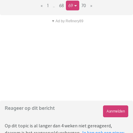
«
1
..
68
69
70
»
▼ Ad by Refinery89
Reageer op dit bericht
Aanmelden
Op dit topic is al langer dan 4 weken niet gereageerd,
daarom is het reageerveld verborgen.
Je kan ook een nieuw