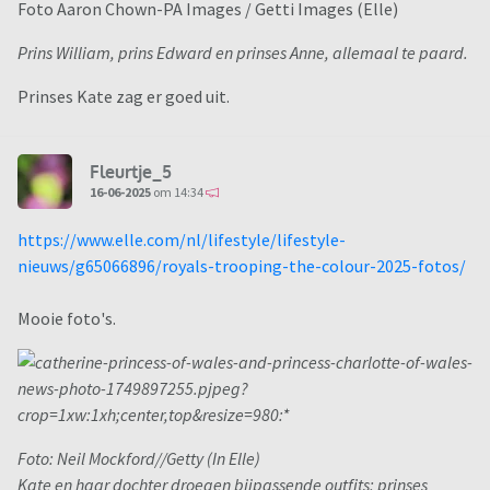
Foto Aaron Chown-PA Images / Getti Images (Elle)
Prins William, prins Edward en prinses Anne, allemaal te paard.
Prinses Kate zag er goed uit.
Fleurtje_5
16-06-2025
om 14:34
https://www.elle.com/nl/lifestyle/lifestyle-
nieuws/g65066896/royals-trooping-the-colour-2025-fotos/
Mooie foto's.
Foto: Neil Mockford//Getty (In Elle)
Kate en haar dochter droegen bijpassende outfits; prinses