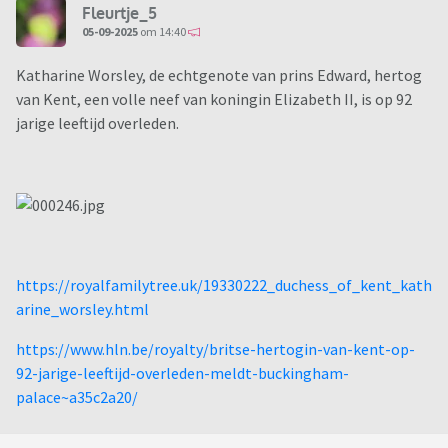
Fleurtje_5
05-09-2025
om 14:40
Katharine Worsley, de echtgenote van prins Edward, hertog
van Kent, een volle neef van koningin Elizabeth II, is op 92
jarige leeftijd overleden.
https://royalfamilytree.uk/19330222_duchess_of_kent_kath
arine_worsley.html
https://www.hln.be/royalty/britse-hertogin-van-kent-op-
92-jarige-leeftijd-overleden-meldt-buckingham-
palace~a35c2a20/