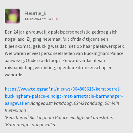
Fleurtje_5
13-12-2024
om 14:16
Een 24 jarig vrouwelijk paleispersoneelslid gedroeg zich
nogal aso. Zij ging helemaal 'uit d'r dak' tijdens een
bijeenkomst, gelukkig was dat niet op haar paleiswerkplek.
Wel waren er veel personeelsleden van Buckingham Palace
aanwezig. Onderzoek loopt. Ze word verdacht van
mishandeling, vernieling, openbare dronkenschap en
wanorde.
https://www.telegraaf.nl/nieuws/364808616/kerstborrel-
buckingham-palace-eindigt-met-arrestatie-barmanager-
aangevallen
Aangepast: Vandaag, 09:42Vandaag, 08:44in
Buitenland
’Kerstborrel’ Buckingham Palace eindigt met arrestatie:
’Barmanager aangevallen’