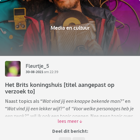
Media en cultuur
Fleurtje_5
30-08-2021
om 22:39
Het Brits koningshuis [titel aangepast op
verzoek to]
Naast topics als “
Wat vind jij een knappe bekende man?”
en
“
Wat vind jij een lekker wijf?”
of
“Voor welke personages heb je
een zwak?”,
wil ik ook een topic openen. Nee geen topic over
Harry en Meghan. Maar een topic over een sterke Queen van
95 jaar, die zich toch maar staande weet te houden, ondanks
Deel dit bericht:
dat haar steun en toeverlaat dit jaar overleed, en ondanks