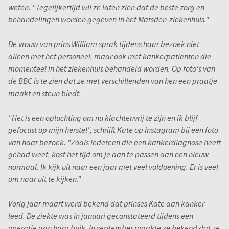
weten. "Tegelijkertijd wil ze laten zien dat de beste zorg en
behandelingen worden gegeven in het Marsden-ziekenhuis."
De vrouw van prins William sprak tijdens haar bezoek niet
alleen met het personeel, maar ook met kankerpatiënten die
momenteel in het ziekenhuis behandeld worden. Op foto's van
de BBC is te zien dat ze met verschillenden van hen een praatje
maakt en steun biedt.
"Het is een opluchting om nu klachtenvrij te zijn en ik blijf
gefocust op mijn herstel", schrijft Kate op Instagram bij een foto
van haar bezoek. "Zoals iedereen die een kankerdiagnose heeft
gehad weet, kost het tijd om je aan te passen aan een nieuw
normaal. Ik kijk uit naar een jaar met veel voldoening. Er is veel
om naar uit te kijken."
Vorig jaar maart werd bekend dat prinses Kate aan kanker
leed. De ziekte was in januari geconstateerd tijdens een
operatie aan haar buik. In september maakte ze bekend dat ze