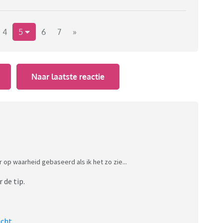
4
5
6
7
»
Naar laatste reactie
r op waarheid gebaseerd als ik het zo zie...
 de tip.
ucht