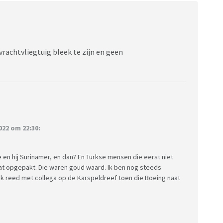
vrachtvliegtuig bleek te zijn en geen
22 om 22:30:
 en hij Surinamer, en dan? En Turkse mensen die eerst niet
at opgepakt. Die waren goud waard. Ik ben nog steeds
e, ik reed met collega op de Karspeldreef toen die Boeing naat