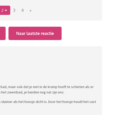
2
3
4
»
Naar laatste reactie
n bad, maar ook dat je niet in de kramp hoeft te schieten als er
 het zwembad, je handen nog nat zijn enz.
 sluimer als het hoesje dicht is. Door het hoesje houdt het vast