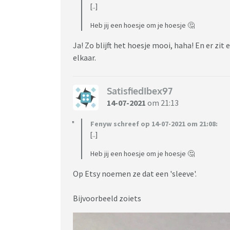
[..]
Heb jij een hoesje om je hoesje 🤔
Ja! Zo blijft het hoesje mooi, haha! En er zit e
elkaar.
SatisfiedIbex97
14-07-2021
om 21:13
Fenyw schreef op 14-07-2021 om 21:08:
[..]
Heb jij een hoesje om je hoesje 🤔
Op Etsy noemen ze dat een 'sleeve'.
Bijvoorbeeld zoiets