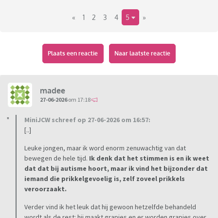
«
1
2
3
4
5
»
Plaats een reactie
Naar laatste reactie
madee
27-06-2026
om 17:18
MiniJCW schreef op 27-06-2026 om 16:57:
[..]
Leuke jongen, maar ik word enorm zenuwachtig van dat
bewegen de hele tijd.
Ik denk dat het stimmen is en ik weet
dat dat bij autisme hoort, maar ik vind het bijzonder dat
iemand die prikkelgevoelig is, zelf zoveel prikkels
veroorzaakt.
Verder vind ik het leuk dat hij gewoon hetzelfde behandeld
wordt als de rest: hij maakt grapjes en er worden grapjes over