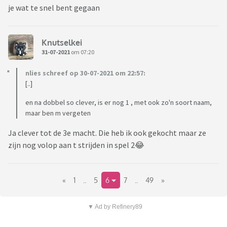
je wat te snel bent gegaan
Knutselkei
31-07-2021
om 07:20
nlies schreef op 30-07-2021 om 22:57:
[..]
en na dobbel so clever, is er nog 1 , met ook zo'n soort naam,
maar ben m vergeten
Ja clever tot de 3e macht. Die heb ik ook gekocht maar ze
zijn nog volop aan t strijden in spel 2😂
«
1
..
5
6
7
..
49
»
▼ Ad by Refinery89