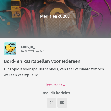
Media en cultuur
Eendje_
14-07-2021
om 07:36
Bord- en kaartspellen voor iedereen
Dit topic is voor spelliefhebbers, van zeer verslaafd tot och
wel een keertje leuk.
Van "wow, kennen jullie dat nieuwe spel al" tot "ik stond in
de winkel en ik wist niet wat ik moest kiezen want ik wist
Deel dit bericht:
niet dat er zoveel spellen waren".
Van aankondigingen tot beurzen of vragen daarover of wat