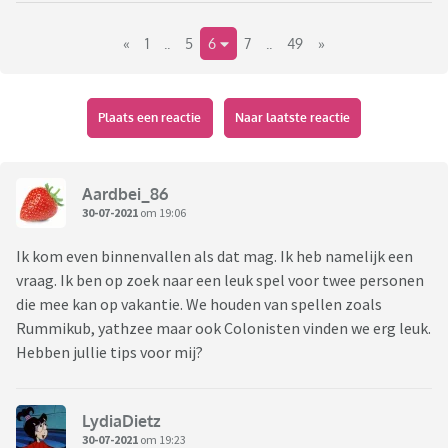
er maar op spelgebied is.
«
1
..
5
6
7
..
49
»
Je mag best zeggen dat je een bepaald spel niks vindt, want
dat wil niet zeggen dat je de liefhebber van dat spel niks
vindt. Hier gaan we vrolijk verder, met spellen de hemel in
Plaats een reactie
Naar laatste reactie
prijzen, dan wel ons afvragen waarom iemand heeft bedacht
dat het uitgegeven moest worden. Het mag allemaal, en we
hoeven het zelfs niet eens te zijn.
Aardbei_86
30-07-2021
om 19:06
Stel je vraag, geef je opmerkingen en laat je verrassen door
de spelkennis van andere forummers 😃
Ik kom even binnenvallen als dat mag. Ik heb namelijk een
vraag. Ik ben op zoek naar een leuk spel voor twee personen
Veel plezier!
die mee kan op vakantie. We houden van spellen zoals
Rummikub, yathzee maar ook Colonisten vinden we erg leuk.
P.S. puzzels mogen ook
Hebben jullie tips voor mij?
LydiaDietz
30-07-2021
om 19:23