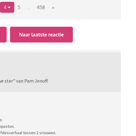
4
5
..
458
»
tuur/boekentopic-wat-lees-je-nu?page=64#1942
Naar laatste reactie
e ster" van Pam Jenoff.
0:
quiston.
liefdesverhaal tussen 2 vrouwen.