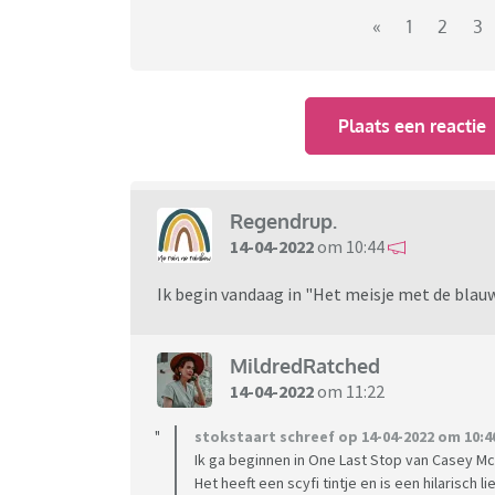
Link naar het vorige deel:
«
1
2
3
https://www.viafora.nl/forum/media-en-cul
Plaats een reactie
Regendrup.
14-04-2022
om 10:44
Ik begin vandaag in "Het meisje met de blauw
MildredRatched
14-04-2022
om 11:22
stokstaart schreef op 14-04-2022 om 10:4
Ik ga beginnen in One Last Stop van Casey Mc
Het heeft een scyfi tintje en is een hilarisch 