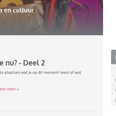
 en cultuur
e nu? - Deel 2
 te plaatsen wat je op dit moment leest of wat
t nu toe van vindt of waarom je ervoor gekozen hebt dit