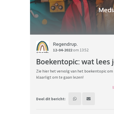
Media
Regendrup.
12-04-2022
om 13:52
Boekentopic: wat lees j
Zie hier het vervolg van het boekentopic om
klaarligt om te gaan lezen!
Eventueel kun je erbij schrijven wat je er to
boek te gaan lezen.
Deel dit bericht:
Veel leesplezier!