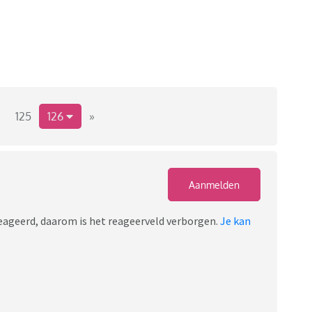
125
126
»
Aanmelden
ereageerd, daarom is het reageerveld verborgen.
Je kan