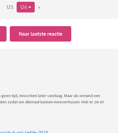
125
126
»
Naar laatste reactie
geen tijd, misschien later vandaag. Maar als iemand een
lden zodat we allemaal kunnen meeverhuizen. Heb er zin in!
uur/b-b-vol-liefde-2024