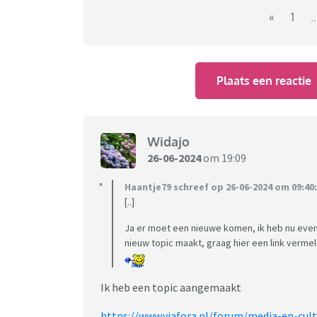
«
1
..
Plaats een reactie
Widajo
26-06-2024
om 19:09
Haantje79 schreef op 26-06-2024 om 09:40:
[..]
Ja er moet een nieuwe komen, ik heb nu even 
nieuw topic maakt, graag hier een link verme
Ik heb een topic aangemaakt
https://www.viafora.nl/forum/media-en-cult