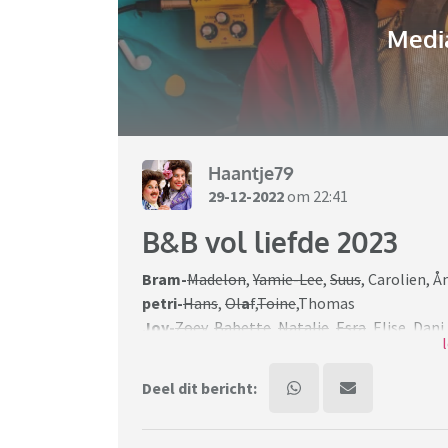
Media
Haantje79
29-12-2022
om 22:41
B&B vol liefde 2023
Bram-
Madelon
,
Yamie-Lee
,
Suus
, Carolien, 
petri-
Hans
,
Ol
a
f
,
Toine
,Thomas
Joy-
Zoey
,
Babette
,
Natalie
,
Esra
, Elise, Dani
Marian-
Ol
o
f,
Jan
, Ed,
Gerrie
,
Koos
Koets
Martijn-
Bianca
,
Diana
,
Sylvana
,
Temara
Deel dit bericht:
Debbie-
paul,
Cees
,
Erwin
, de Har
Walter-
Anne,
Claudia
,
Ingrid
, Corine,
Alegga
Leendert-
Loes
,
Jose
,
Thalia
,
Jorien
,
Niesje
,