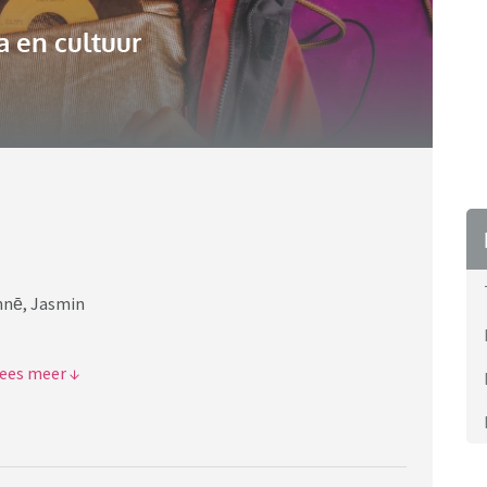
 en cultuur
Ånnē, Jasmin
ndra
Die Suzanne