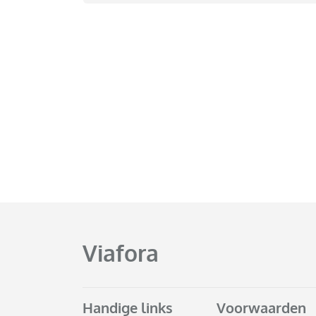
Viafora
Handige links
Voorwaarden