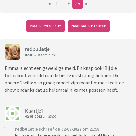
«
1
..
6
7
»
Plaats een reactie
Naar laatste reactie
redbulletje
02-08-2022
om 21:58
Emma is echt een geweldige meid. En knap ook! Bij die
fotoshoot vond ik haar de beste uitstraling hebben. Die
andere 2 willen zo graag model zijn maar Emma steelt de
show ondanks dat ze helemaal niks met poseren heeft.
Kaartje1
02-08-2022
om 23:00
redbulletje schreef op 02-08-2022 om 21:58:
Emma is echt een geweldige meid. En knap ook! Bij die