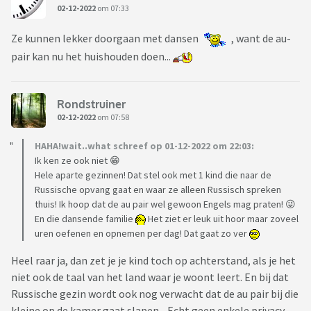
02-12-2022
om 07:33
Ze kunnen lekker doorgaan met dansen
, want de au-
pair kan nu het huishouden doen...
Rondstruiner
02-12-2022
om 07:58
HAHA!wait..what schreef op 01-12-2022 om 22:03:
Ik ken ze ook niet 😁
Hele aparte gezinnen! Dat stel ook met 1 kind die naar de
Russische opvang gaat en waar ze alleen Russisch spreken
thuis! Ik hoop dat de au pair wel gewoon Engels mag praten! 😜
En die dansende familie
Het ziet er leuk uit hoor maar zoveel
uren oefenen en opnemen per dag! Dat gaat zo ver
Heel raar ja, dan zet je je kind toch op achterstand, als je het
niet ook de taal van het land waar je woont leert. En bij dat
Russische gezin wordt ook nog verwacht dat de au pair bij die
kleine op de kamer gaat slapen... Echt geen enkele privacy.