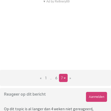
▼ Ad by Refinery89
«
1
..
6
7
»
Reageer op dit bericht
Aanmelden
Op dit topic is al langer dan 4 weken niet gereageerd,