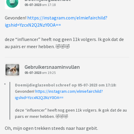
05-07-2023
om 17:18
Gevonden!
https://instagram.com/elmiefairchild?
igshid=YzcxN2Q2NzY0OA==
deze “influencer” heeft nog geen 11k volgers. Ik gok dat de
au pairs er meer hebben. 🤣🤣🤣
Gebruikersnaaminvullen
05-07-2023
om 19:25
Doemijdieglazenbol schreef op 05-07-2023 om 17:18:
Gevonden!
https://instagram.com/elmiefairchild?
igshid=YzcxN2Q2NzY0OA==
deze “influencer” heeft nog geen 11k volgers. Ik gok dat de au
pairs er meer hebben. 🤣🤣🤣
Oh, mijn ogen trekken steeds naar haar gebit.