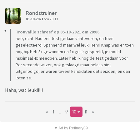
Rondstruiner
05-10-2021
om 20:13
Trouvaille schreef op 05-10-2021 om 20:06:
nee, echt. Had een test gedaan vantevoren, en toen
geselecteerd. Spannend maar wel leuk! Henri Knap was er toen
nog bij. Heb 3x gewonnen en 1x gelijkgespeeld, je mocht
maximaal 4x meedoen. Later heb ik nog de test gedaan voor
Per seconde wijzer, ook geslaagd maar helaas niet
uitgenodigd, er waren teveel kandidaten dat seizoen, en dan
loten ze.
Haha, wat leuk!!!!!
«
1
..
9
10
11
»
▼ Ad by Refinery89