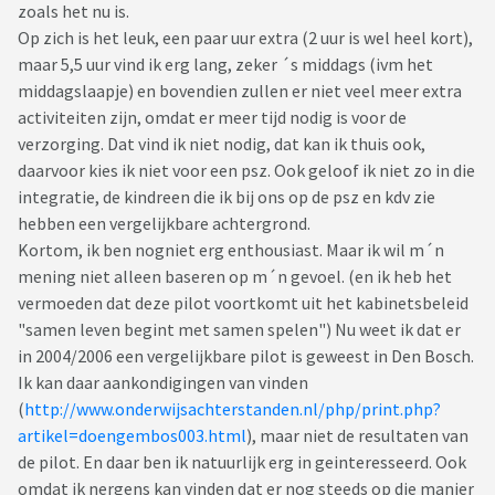
zoals het nu is.
Op zich is het leuk, een paar uur extra (2 uur is wel heel kort),
maar 5,5 uur vind ik erg lang, zeker ´s middags (ivm het
middagslaapje) en bovendien zullen er niet veel meer extra
activiteiten zijn, omdat er meer tijd nodig is voor de
verzorging. Dat vind ik niet nodig, dat kan ik thuis ook,
daarvoor kies ik niet voor een psz. Ook geloof ik niet zo in die
integratie, de kindreen die ik bij ons op de psz en kdv zie
hebben een vergelijkbare achtergrond.
Kortom, ik ben nogniet erg enthousiast. Maar ik wil m´n
mening niet alleen baseren op m´n gevoel. (en ik heb het
vermoeden dat deze pilot voortkomt uit het kabinetsbeleid
"samen leven begint met samen spelen") Nu weet ik dat er
in 2004/2006 een vergelijkbare pilot is geweest in Den Bosch.
Ik kan daar aankondigingen van vinden
(
http://www.onderwijsachterstanden.nl/php/print.php?
artikel=doengembos003.html
), maar niet de resultaten van
de pilot. En daar ben ik natuurlijk erg in geinteresseerd. Ook
omdat ik nergens kan vinden dat er nog steeds op die manier