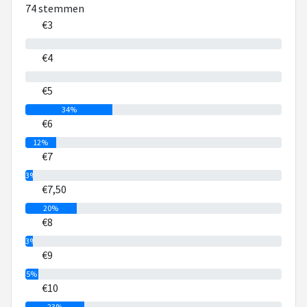
74 stemmen
€3
0%
€4
0%
€5
34%
€6
12%
€7
3%
€7,50
20%
€8
3%
€9
5%
€10
23%