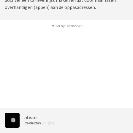
dochter een tarievenlijst maken en dat door haar laten
overhandigen (appen) aan de oppasadressen.
▼ Ad by Refinery89
absor
09-06-2025
om 12:55