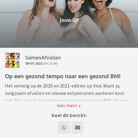
Jouw lijf
SamenAfvallen
09-07-2021
om 13:40
Op een gezond tempo naar een gezond BMI
Het vervolg op de 2020 en 2021-edities op Viva. Want ja,
langzaam afvallen en nieuwe eetpatronen aanleren kost
tijd. Dit topic is voor iedereen met een te hoog BMI die voor
de lange termijn gaat. Met als doel een blijvend nieuwe eet-
en leefstijl.
Deel dit bericht:
Deel hier je ervaringen!