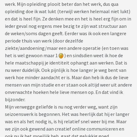
werk. Mijn opleiding plooit beter dan het werk, dus qua
opleiding doe ik wat lukt (terwijl werken helemaal niet lukt)
en dat is heel fijn. Ze denken mee en het is heel erg fijn om in
ieder geval nog ergens mee bezig te zijn wat structuur aan
de weken/soms dagen geeft. Eerder was ik ook een langere
periode thuis van werk (door dezelfde
ziekte/aandoening/maar een andere operatie (en toen was
het is wel gewoon maar 1
) en sindsdien weet ik hoe de
hele maatschappij je identiteit ophangt aan werken. Dat is
nu weer duidelijk. Ook pijnlijk is hoe langer je weg bent van
werk hoe minder aandacht er is. Maar dan heb ik dus de lieve
mensen van mijn studie en er staan ook altijd weer uit andere
onverwachte hoeken hele lieve mensen op. En dat vind ik
bijzonder.
Mijn verwegge geliefde is nu nog verder weg, want zijn
seizoenswerk is begonnen. Het was heerlijk dat hij er langer
was en als het nodig is, is hij relatief snel weer bij me. Maar
we zijn ook gewend aan creatief online communiceren en
ook nu ik het moeilijk heb, gaat dat gelukkig goed.