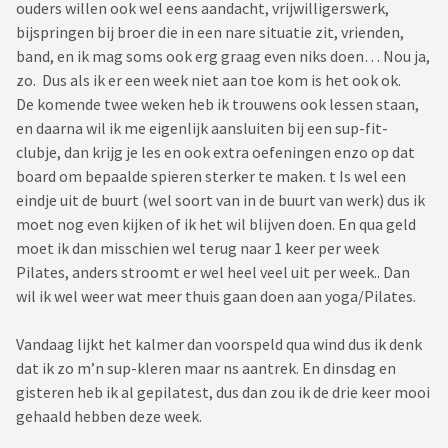
ouders willen ook wel eens aandacht, vrijwilligerswerk,
bijspringen bij broer die in een nare situatie zit, vrienden,
band, en ik mag soms ook erg graag even niks doen… Nou ja,
zo. Dus als ik er een week niet aan toe kom is het ook ok.
De komende twee weken heb ik trouwens ook lessen staan,
en daarna wil ik me eigenlijk aansluiten bij een sup-fit-
clubje, dan krijg je les en ook extra oefeningen enzo op dat
board om bepaalde spieren sterker te maken. t Is wel een
eindje uit de buurt (wel soort van in de buurt van werk) dus ik
moet nog even kijken of ik het wil blijven doen. En qua geld
moet ik dan misschien wel terug naar 1 keer per week
Pilates, anders stroomt er wel heel veel uit per week.. Dan
wil ik wel weer wat meer thuis gaan doen aan yoga/Pilates.
Vandaag lijkt het kalmer dan voorspeld qua wind dus ik denk
dat ik zo m’n sup-kleren maar ns aantrek. En dinsdag en
gisteren heb ik al gepilatest, dus dan zou ik de drie keer mooi
gehaald hebben deze week.