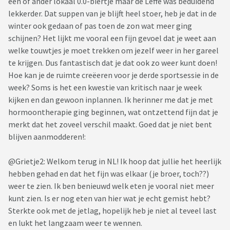
een of ander lokaal 0.0-biertje maar de Leffe was beduidend
lekkerder. Dat suppen van je blijft heel stoer, heb je dat in de
Schrijf je liever kortere berichtjes, geen probleem: voel je
winter ook gedaan of pas toen de zon wat meer ging
welkom om te doen wat jij zelf prettig vindt! Ook als je liever
schijnen? Het lijkt me vooral een fijn gevoel dat je weet aan
niet in de tabel wil, geen probleem!
welke touwtjes je moet trekken om jezelf weer in her gareel
te krijgen. Dus fantastisch dat je dat ook zo weer kunt doen!
Naam
Leeftijd
Lengte
Startgewicht
S
Hoe kan je de ruimte creëeren voor je derde sportsessie in de
+ datum
week? Soms is het een kwestie van kritisch naar je week
kijken en dan gewoon inplannen. Ik herinner me dat je met
hormoontherapie ging beginnen, wat ontzettend fijn dat je
JEMMER
25
163
109
6
merkt dat het zoveel verschil maakt. Goed dat je niet bent
blijven aanmodderen!:
RandomWriter
43
176
91,1 (1-2020)
7
@Grietje2: Welkom terug in NL! Ik hoop dat jullie het heerlijk
anijsblokje
36
174
>100 (2019)
<
hebben gehad en dat het fijn was elkaar (je broer, toch??)
weer te zien. Ik ben benieuwd welk eten je vooral niet meer
grietje2
45
183
111,7
8
kunt zien. Is er nog eten van hier wat je echt gemist hebt?
Sterkte ook met de jetlag, hopelijk heb je niet al teveel last
en lukt het langzaam weer te wennen.
JtM
31
163
77,4
6