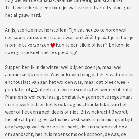
nog wel van de Canada-vakantie van vorig jaar stammen.
Toch wel elke dag een biertje, wat vaker iets zoets.. dan gaat
het al gauw hard.
Anijs, sterkte met herstellen! Fijn dat het zo te horen wel
een soort van soepel traject was, en hééél fijn dat je lief bij je
is om je te verzorgen
Kan-ie een tijdje blijven? En kom je
nu erg in de knel met je opleiding?
Suppen ben ik in de winter wel blijven doen ja, maar wel
aanmerkelijk minder. Was ook even bang dat ik er wat minder
enthousiast van aan het worden was, maar dat bleek weer-
gerelateerd
afgelopen weken vond ik het weer echt zalig.
Plannen is wel echt lastig, omdat ik A geen echte regelmaat
in m’n werk heb en het B ook nog ns afhankelijk is van het
weer of het een goed idee is of niet. Bij windkracht 3 wordt
het al echt pittig, en dat is het best vaak. En natuurlijk altijd
de afweging wat de prioriteit heeft, de tuin schreeuwt ook
om aandacht, het huis moet soms ook schoon, de was, de