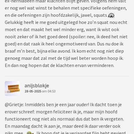
ex-herniabeen maar klachten blijft geven. Volgens hem valt
er nog wel wat winst te behalen met specifieke oefeningen,
en die oefeningen zijn hoofdzakelijk, jawel, squats
Gelukkig heeft ie me goed uitgelegd hoe zo’n squat nou echt
moet en dat maakt het wel minder erg, want ik wist ook
nooit zeker of ik het goed deed (spoiler: nee, ik deed het niet
goed) en dat raak ik heel ongemotiveerd van. Dus nu doe ik
braaf m’n best, bijna elke avond. Ik kom echt nog niet diep
genoeg maar dat zal met de tijd wel beter worden hoop ik.
En dan nog hopen dat de klachten ervan verminderen.
anijsblokje
28-05-2025
om 04:53
@Grietje: Inmiddels ben je een jaar ouder! Ik dacht toen je
erover schreef: morgen feliciteer ik je, maar mijn hoofd
functioneert nog niet als normaal dus dat ben ik vergeten.
En maandag dacht ik aan je, maar deed ik daar verder ook
niks mee...
Ik hoop dat je je verjaardag fijn hebt gevierd,