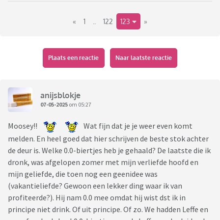
Linken naar de oude topics (op Viva en de herstart op Viva)
kan niet want er moet een minimaal aantal posts worden
«
1
..
122
123
»
geschreven. Dus googlen kan wel, om een indruk te krijgen
van wat er in dit topic gebeurt.
Nieuwe meeschrijvers van harte welkom!
Plaats een reactie
Naar laatste reactie
anijsblokje
De tabel is overgezet van de laatste versie van Viva. Om het
07-05-2025
om 05:27
topic actief te houden, worden niet-actieve meeschrijvers na
een paar weken uit de tabel verwijderd. (tenzij je iets hebt
Moosey!!
Wat fijn dat je je weer even komt
laten horen en bijvoorbeeld even tijdelijk stopt)
melden. En heel goed dat hier schrijven de beste stok achter
de deur is. Welke 0.0-biertjes heb je gehaald? De laatste die ik
Wil je ook in de tabel (of juist eruit!) of wil je je gegevens
dronk, was afgelopen zomer met mijn verliefde hoofd en
wijzigen? Laat dit weten met een persoonlijk berichtje aan
mijn geliefde, die toen nog een geenidee was
SamenAfvallen, RandomWriter of anijsblokje, of schrijf in dit
(vakantieliefde? Gewoon een lekker ding waar ik van
topic.
profiteerde?). Hij nam 0.0 mee omdat hij wist dst ik in
De ervaring leert dat we in dit topic vaak uitgebreid op elkaar
principe niet drink. Of uit principe. Of zo. We hadden Leffe en
ingaan en dat levert soms lange posts op.