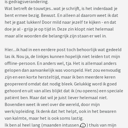
is gedragsverandering.
Wat betreft de touwtjes...wat je schrijft, is het inderdaad: je
bent ermee bezig. Bewust. En alleen al daarom weet ik dat
het je gaat lukken! Door mild naar jezelf te kijken - en dat
doe je al - grijp je op tijd in. Deze zin klopt niet helemaal
maar alle woorden die belangrijk zijn staan er wel in.
Hier....ik had in een eerdere post toch behoorlijk wat gedeeld
las ik. Nou ja, de linkjes kunnen hopelijk niet leiden tot mijn
offline-persoon. En anders wel, tja. Het is allemaal anders
gelopen dan aanvankelijk was voorspeld. Het zou eenvoudig
zijn en een korte hersteltijd, maar ik ben meerdere keren
geopereerd omdat dat nodig bleek. Gelukkig word ik goed
gehoord en uit van alles blijkt dat ik (nu opeens) een speciale
patiënt ben. Maar dat wil je juist liever helemaal niet.
Bovendien weet ik veel over die wereld, door mijn
werk/opleiding. Ik denk dat het helpt, ook in het bewaren
van kalmte, maar het is ook soms lastig.
Ik ben al heel lang (maanden intussen
) thuis van mijn