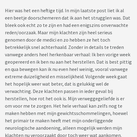
Hier was het een heftige tijd. In mijn laatste post liet ik al
Moosey
45
178
89,5 (17/10)
8
een beetje doorschemeren dat ik aan het strugglen was. Dat
bleek ook echt zo te zijn en had een enigszins onverwachte
Bananenbrood
34
180
87,0 (26/12)
7
reden/oorzaak. Maar mijn klachten zijn heel serieus
genomen door de medici en zo hebben ze het toch
betrekkelijk snel achterhaald. Zonder in details te treden
vanwege anders heel herkenbaar verhaal: Ik ben vorige week
geopereerd en ik ben nu aan het herstellen. Dat is best pittig
en qua bewegen kan ik nu even heel weinig, vooral vanwege
extreme duizeligheid en misselijkheid. Volgende week gaat
het hopelijk weer wat beter, dat is gelukkig wel de
verwachting. Deze klachten passen in ieder geval bij
herstellen, hoe rot het ook is. Mijn verweggegeliefde is er
om voor me te zorgen. Het hele verhaal kan zelfs nog te
maken hebben met mijn gewichtsschommelingen, hoewel
het primair te maken heeft met mijn onderliggende
neurologische aandoening, alleen mogelijk werden mijn
klachten nu veroorzaakt door toch weer wat aankomen.