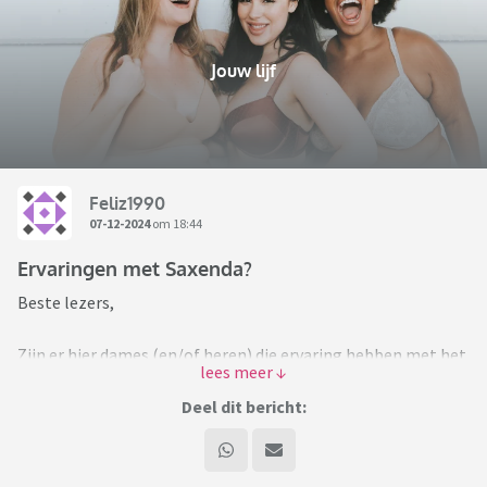
Jouw lijf
Feliz1990
07-12-2024
om 18:44
Ervaringen met Saxenda?
Beste lezers,
Zijn er hier dames (en/of heren) die ervaring hebben met het
afvallen middels medicatie? Ik heb voor komende week een
afspraak bij mijn huisarts.
Deel dit bericht:
Ik struggle al sinds mijn pubertijd met mijn gewicht. 2
zwangerschappen hebben het niet veel beter gemaakt. 2