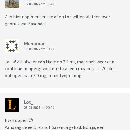
16-10-2025
om 11:48
Zijn hier nog mensen die af en toe willen kletsen over
gebruik van Saxenda?
Munamar
18-10-2025
om 10:29
Ja, ik! Zit alweer een tijdje op 2.4 mg maar heb weer een
continue hongergevoel en sta al een maand stil. Wil dus
ophogen naar 3.0 mg, maar twijfel nog…
Lot_
23-01-2026
om 20:00
Even uppen 😉
Vandaag de eerste shot Saxenda gehad. Nou ja, een