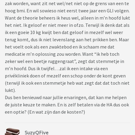
zak worden, want zit net wel/net niet op de grens van een te
hoog bmi. En wil sowieso niet eerst twee jaar een GLI volgen.
Want de theorie beheers ik heus wel, alleen in m’n hoofd lukt
het niet. Ik geloof er niet meer in ofzo. Terwijl ik denk dat als
ik een goeie 10 kg kwijt ben dat geloof in mezelf wel weer
terug komt, dus ik niet levenslang aan het prikken ben. Maar
het voelt ook als een zwaktebod en ik schaam me dat
medicatie m’n oplossing zou worden. Want “ik heb toch
zeker wel een beetje ruggengraat”, zegt dat stemmetje in
m’n hoofd. Dus ik twijfel…zal ik een intake via een
privékliniek doen of mezelf een schop onder de kont geven
(terwijl ik ook een stemmetje heb wat zegt dat dat toch niet
lukt).
Dus ben benieuwd naar jullie ervaringen, dat kan me helpen
de juiste keuze te maken. En is zelf betalen via de HA dus ook
een optie? (En wat zijn dan de kosten?)
SuzyQFive