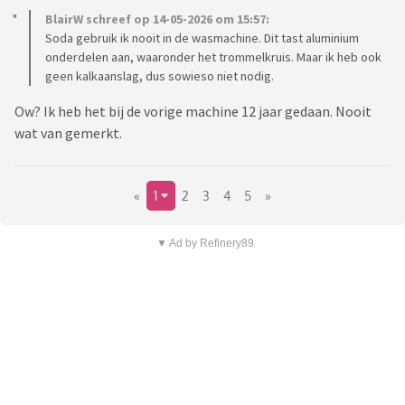
BlairW schreef op 14-05-2026 om 15:57:
Soda gebruik ik nooit in de wasmachine. Dit tast aluminium
onderdelen aan, waaronder het trommelkruis. Maar ik heb ook
geen kalkaanslag, dus sowieso niet nodig.
Ow? Ik heb het bij de vorige machine 12 jaar gedaan. Nooit
wat van gemerkt.
«
1
2
3
4
5
»
▼ Ad by Refinery89