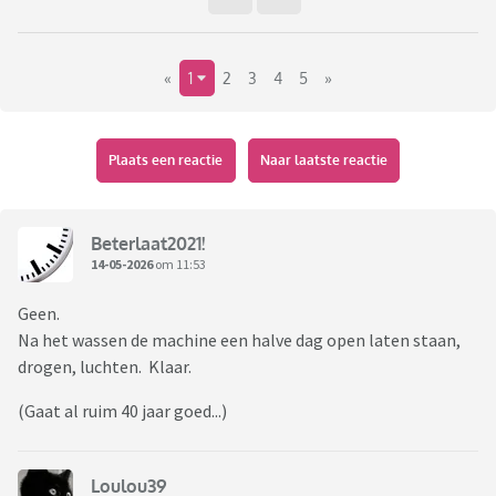
«
1
2
3
4
5
»
Plaats een reactie
Naar laatste reactie
Beterlaat2021!
14-05-2026
om 11:53
Geen.
Na het wassen de machine een halve dag open laten staan,
drogen, luchten. Klaar.
(Gaat al ruim 40 jaar goed...)
Loulou39