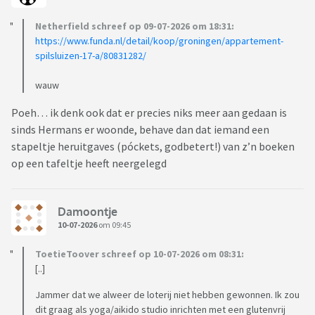
Netherfield schreef op 09-07-2026 om 18:31:
https://www.funda.nl/detail/koop/groningen/appartement-
spilsluizen-17-a/80831282/
wauw
Poeh… ik denk ook dat er precies niks meer aan gedaan is
sinds Hermans er woonde, behave dan dat iemand een
stapeltje heruitgaves (póckets, godbetert!) van z’n boeken
op een tafeltje heeft neergelegd
Damoontje
10-07-2026
om 09:45
ToetieToover schreef op 10-07-2026 om 08:31:
[..]
Jammer dat we alweer de loterij niet hebben gewonnen. Ik zou
dit graag als yoga/aikido studio inrichten met een glutenvrij