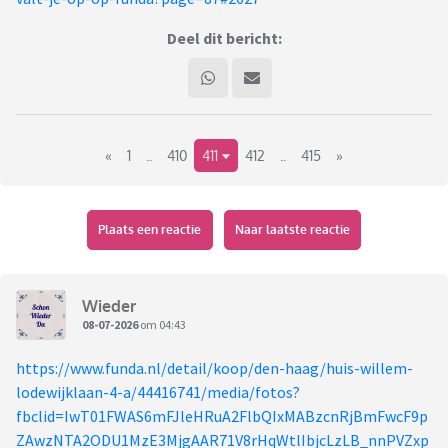
Deel dit bericht:
«
1
..
410
411
412
..
415
»
Plaats een reactie
Naar laatste reactie
Wieder
08-07-2026
om 04:43
https://www.funda.nl/detail/koop/den-haag/huis-willem-
lodewijklaan-4-a/44416741/media/fotos?
fbclid=IwT01FWAS6mFJleHRuA2FlbQIxMABzcnRjBmFwcF9p
ZAwzNTA2ODU1MzE3MjgAAR71V8rHqWtlIbjcLzLB_nnPVZxp