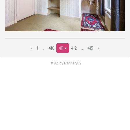
«
1
..
410
411
412
..
415
»
▼ Ad by Refinery89