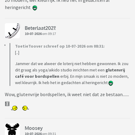
zo modern, wel kleurrijk. Ik heb het in gedachten al
heringericht
Beterlaat2021!
10-07-2026
om 09:17
ToetieToover schreef op 10-07-2026 om 08:31:
[..]
Jammer dat we alweer de loterij niet hebben gewonnen. Ik zou
dit graag als yoga/aikido studio inrichten met een
glutenvrij
café voor bordspellen
erbij. En mijn smaak is niet zo modern,
wel kleurrijk. Ik heb het in gedachten al heringericht
Wow, glutenvrije bordspellen, ik weet niet dat ze bestaan.......
🧮
Moosey
10-07-2026
om 09:31