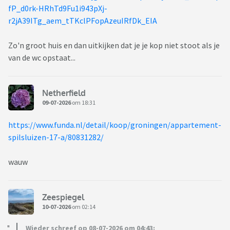
fP_d0rk-HRhTd9Fu1i943pXj-
r2jA39ITg_aem_tTKclPFopAzeuIRfDk_EIA
Zo'n groot huis en dan uitkijken dat je je kop niet stoot als je
van de wc opstaat...
Netherfield
09-07-2026
om 18:31
https://www.funda.nl/detail/koop/groningen/appartement-
spilsluizen-17-a/80831282/
wauw
Zeespiegel
10-07-2026
om 02:14
Wieder schreef op 08-07-2026 om 04:43: