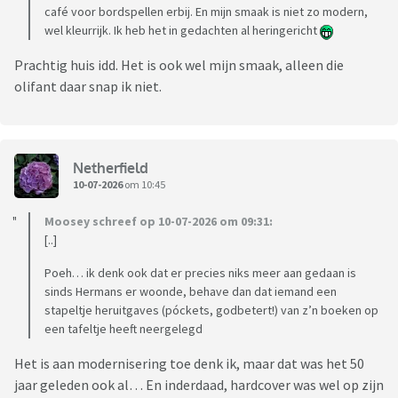
café voor bordspellen erbij. En mijn smaak is niet zo modern,
wel kleurrijk. Ik heb het in gedachten al heringericht
Prachtig huis idd. Het is ook wel mijn smaak, alleen die
olifant daar snap ik niet.
Netherfield
10-07-2026
om 10:45
Moosey schreef op 10-07-2026 om 09:31:
[..]
Poeh… ik denk ook dat er precies niks meer aan gedaan is
sinds Hermans er woonde, behave dan dat iemand een
stapeltje heruitgaves (póckets, godbetert!) van z’n boeken op
een tafeltje heeft neergelegd
Het is aan modernisering toe denk ik, maar dat was het 50
jaar geleden ook al… En inderdaad, hardcover was wel op zijn