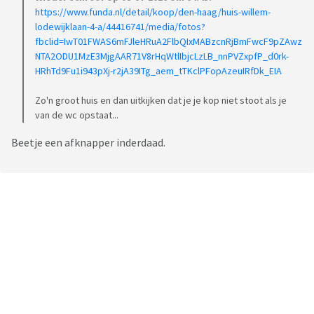
https://www.funda.nl/detail/koop/den-haag/huis-willem-
lodewijklaan-4-a/44416741/media/fotos?
fbclid=IwT01FWAS6mFJleHRuA2FlbQIxMABzcnRjBmFwcF9pZAwz
NTA2ODU1MzE3MjgAAR71V8rHqWtlIbjcLzLB_nnPVZxpfP_d0rk-
HRhTd9Fu1i943pXj-r2jA39ITg_aem_tTKclPFopAzeuIRfDk_EIA
Zo'n groot huis en dan uitkijken dat je je kop niet stoot als je
van de wc opstaat...
Beetje een afknapper inderdaad.