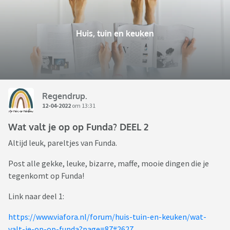
Huis, tuin en keuken
Regendrup.
12-04-2022
om 13:31
Wat valt je op op Funda? DEEL 2
Altijd leuk, pareltjes van Funda.
Post alle gekke, leuke, bizarre, maffe, mooie dingen die je
tegenkomt op Funda!
Link naar deel 1:
https://www.viafora.nl/forum/huis-tuin-en-keuken/wat-
valt-je-op-op-funda?page=87#2627