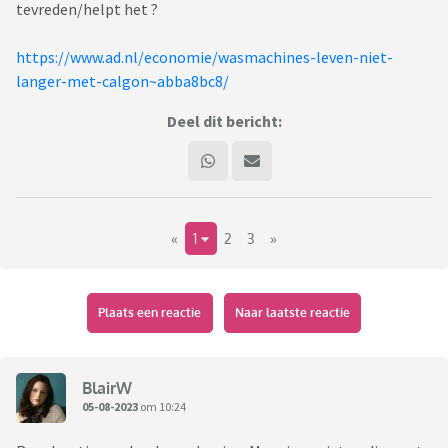
tevreden/helpt het ?
https://www.ad.nl/economie/wasmachines-leven-niet-
langer-met-calgon~abba8bc8/
Deel dit bericht:
«
1
2
3
»
Plaats een reactie
Naar laatste reactie
BlairW
05-08-2023
om 10:24