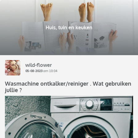
Huis, tuin en keuken
wild-flower
05-08-2023
om 10:04
Wasmachine ontkalker/reiniger . Wat gebruiken
jullie ?