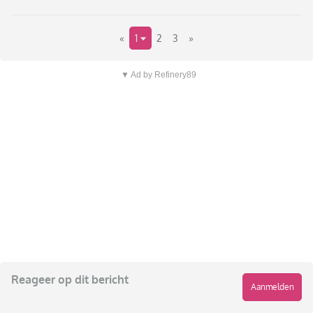
«
1
2
3
»
▼ Ad by Refinery89
Reageer op dit bericht
Aanmelden