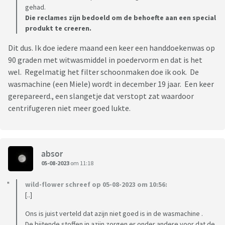
gehad.
Die reclames zijn bedoeld om de behoefte aan een special
produkt te creeren.
Dit dus. Ik doe iedere maand een keer een handdoekenwas op
90 graden met witwasmiddel in poedervorm en dat is het
wel. Regelmatig het filter schoonmaken doe ik ook. De
wasmachine (een Miele) wordt in december 19 jaar. Een keer
gerepareerd., een slangetje dat verstopt zat waardoor
centrifugeren niet meer goed lukte.
absor
05-08-2023
om 11:18
wild-flower schreef op 05-08-2023 om 10:56:
[..]
Ons is juist verteld dat azijn niet goed is in de wasmachine .
De bijtende stoffen in azijn zorgen er onder andere voor dat de