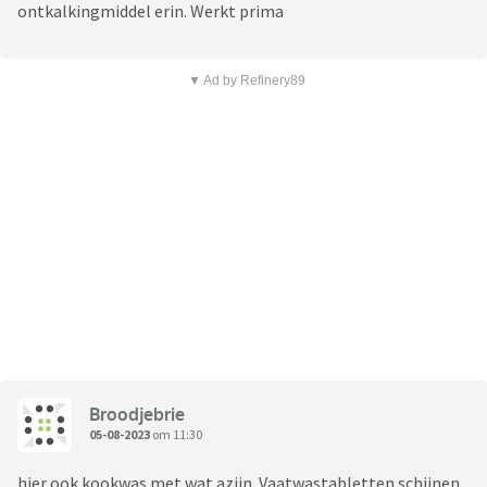
ontkalkingmiddel erin. Werkt prima
▼ Ad by Refinery89
Broodjebrie
05-08-2023
om 11:30
hier ook kookwas met wat azijn. Vaatwastabletten schijnen