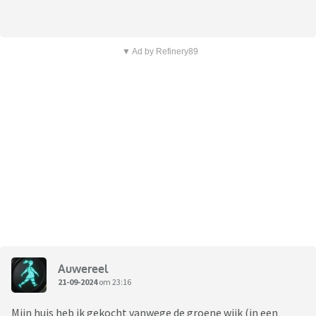
▼ Ad by Refinery89
Auwereel
21-09-2024
om 23:16
Mijn huis heb ik gekocht vanwege de groene wijk (in een