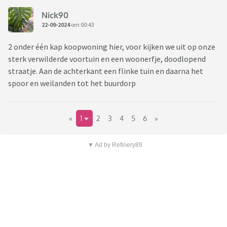
Nick90
22-09-2024
om 00:43
2 onder één kap koopwoning hier, voor kijken we uit op onze
sterk verwilderde voortuin en een woonerfje, doodlopend
straatje. Aan de achterkant een flinke tuin en daarna het
spoor en weilanden tot het buurdorp
«
1
2
3
4
5
6
»
▼ Ad by Refinery89