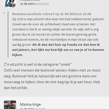
21-09-2024
om 21:31
Madamecannibale schreef op 21-09-2024 om 21:28:
Op zich is mijn uitzicht oké maar het had stukken beter gekund.
Zowel aan de voor als achterkant staat een rij huizen. Het
voordeel is dat ik er weinig inkijk van heb. De wijk zelf is erg
groen dus ik zie tussen en achter de huizen genoeg grote
volwassen bomen, en de voortuintjes in mijn straat zijn ook
aardig groen.
Als ik dan dat huis op Funda zie dan ben ik
wel jaloers, het lijkt me heerlijk om zo van je af te kunnen
kijken.
Z’n uitzicht is wel in de categorie “uniek”
Zelfs veel mensen die buitenaf wonen. Kijken niet zo mooi
weg. Buitenaf heb je natuurlijk wel een grotere kans om
mooi weg te kijken. Voor de rest begrijp ik je wel hoor. Heb
dan hetzelfde.
Mama-Inge
21-09-2024
om 21:35