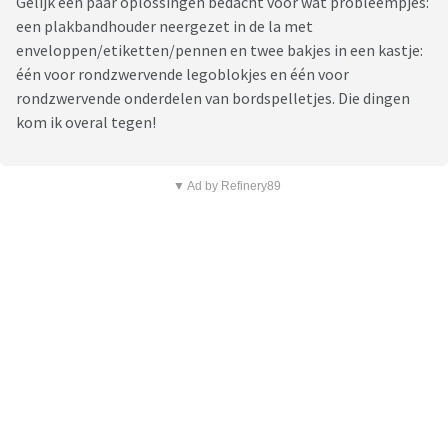
Gelijk een paar oplossingen bedacht voor wat probleempjes:
een plakbandhouder neergezet in de la met
enveloppen/etiketten/pennen en twee bakjes in een kastje:
één voor rondzwervende legoblokjes en één voor
rondzwervende onderdelen van bordspelletjes. Die dingen
kom ik overal tegen!
▼ Ad by Refinery89