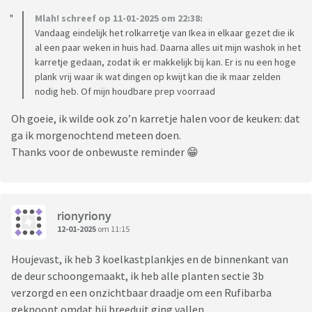
Mlah! schreef op 11-01-2025 om 22:38:
Vandaag eindelijk het rolkarretje van Ikea in elkaar gezet die ik
al een paar weken in huis had. Daarna alles uit mijn washok in het
karretje gedaan, zodat ik er makkelijk bij kan. Er is nu een hoge
plank vrij waar ik wat dingen op kwijt kan die ik maar zelden
nodig heb. Of mijn houdbare prep voorraad
Oh goeie, ik wilde ook zo’n karretje halen voor de keuken: dat
ga ik morgenochtend meteen doen.
Thanks voor de onbewuste reminder 😁
rionyriony
12-01-2025
om 11:15
Houjevast, ik heb 3 koelkastplankjes en de binnenkant van
de deur schoongemaakt, ik heb alle planten sectie 3b
verzorgd en een onzichtbaar draadje om een Rufibarba
geknoopt omdat hij breeduit ging vallen.