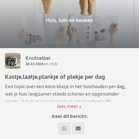
Huis, tuin en keuken
Knutselkei
28-12-2024
om 19:02
Kastje,laatje,plankje of plekje per dag.
Een topic over een klein klusje in het huishouden per dag,
wat je huis langzamer steeds schoner en opgeruimder
maakt. Ik heb m nu vast gestart om te oefenen
Ik heb vandaag nog geen laatje gedaan. Gisteren al wel. De
Deel dit bericht:
keukenlade met kruiden etc. Die ziet er weer spik en span uit.
Vandaag maak ik me er makkelijk af met de halkast
bovenkant weer leegmaken. Netjes voor het oog.