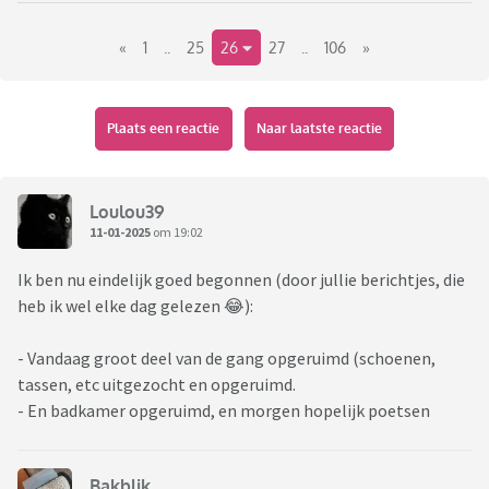
«
1
..
25
26
27
..
106
»
Plaats een reactie
Naar laatste reactie
Loulou39
11-01-2025
om 19:02
Ik ben nu eindelijk goed begonnen (door jullie berichtjes, die
heb ik wel elke dag gelezen 😂):
- Vandaag groot deel van de gang opgeruimd (schoenen,
tassen, etc uitgezocht en opgeruimd.
- En badkamer opgeruimd, en morgen hopelijk poetsen
Bakblik