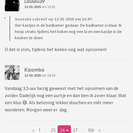
Loulou39
12-01-2025
om 13:51
Snoeske schreef op 12-01-2025 om 13:47:
Vier kastjes in de badkamer gedaan. De badkamer is klaar. Ik
hoop straks tijdens het koken nog een la en een kastje in de
keuken te doen.
O dat is slim, tijdens het koken nog wat opruimen!
Kizomba
12-01-2025
om 18:34
Vandaag 3,5 uur bezig geweest met het opruimen van de
zolder. Dadelijk nog een uurtje en dan ben ik zover klaar. Wat
een klus 😅. Als beloning lekker douchen en niét meer
wandelen. Morgen weer er dag.
«
1
..
25
26
27
..
106
»