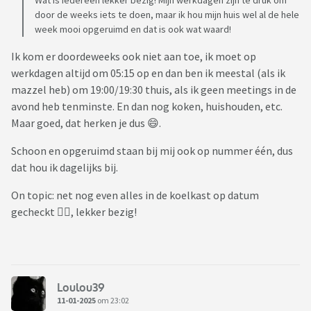
Wat is iedereen lekker bezig! Mijn werkdagen zijn te druk om
door de weeks iets te doen, maar ik hou mijn huis wel al de hele
week mooi opgeruimd en dat is ook wat waard!
Ik kom er doordeweeks ook niet aan toe, ik moet op
werkdagen altijd om 05:15 op en dan ben ik meestal (als ik
mazzel heb) om 19:00/19:30 thuis, als ik geen meetings in de
avond heb tenminste. En dan nog koken, huishouden, etc.
Maar goed, dat herken je dus 😄.
Schoon en opgeruimd staan bij mij ook op nummer één, dus
dat hou ik dagelijks bij.
On topic: net nog even alles in de koelkast op datum
gecheckt 👍🏻, lekker bezig!
Loulou39
11-01-2025
om 23:02