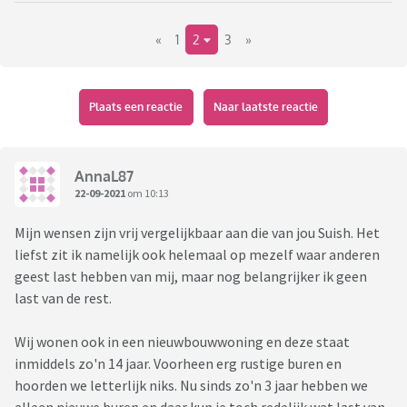
gehorig is?
«
1
2
3
»
Ik zag bijvoorbeeld een eengezinswoning op Funda uit 1969.
Huis zag er wel mooi uit maar ik heb slechte verhalen
gehoord over oude huizen. Alle tips zijn welkom.
Plaats een reactie
Naar laatste reactie
AnnaL87
22-09-2021
om 10:13
Mijn wensen zijn vrij vergelijkbaar aan die van jou Suish. Het
liefst zit ik namelijk ook helemaal op mezelf waar anderen
geest last hebben van mij, maar nog belangrijker ik geen
last van de rest.
Wij wonen ook in een nieuwbouwwoning en deze staat
inmiddels zo'n 14 jaar. Voorheen erg rustige buren en
hoorden we letterlijk niks. Nu sinds zo'n 3 jaar hebben we