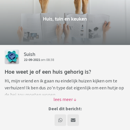
Huis, tuin en keuken
Suish
22-09-2021
om 08:38
Hoe weet je of een huis gehorig is?
Hi, mijn vriend en ik gaan nu eindelijk huizen kijken om te
verhuizen! Ik ben dus zo'n type dat eigenlijk om een hutje op
de hei zou moeten wonen
We wonen nu in een appartement van 1983/1984, met
bovenburen en naaste buren. (onder een soort
Deel dit bericht:
bedrijfsruimte)
Ik wil hier weg omdat ik niet tegen burengeluid kan.
Nu is mijn vraag, hoe kan ik signaleren of een woning