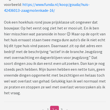
voorbeeld:
https://www.funda.nl/koop/gouda/huis-
42436013-zaagmolenkade-16/
Ook een hoekhuis rond jouw prijsklasse uit ongeveer dat
bouwjaar. Op het eerst oog ziet het er mooi uit. En ik ben
hier misschien wat paranoïde in hoor 😉 Maar op de oprit van
het huis ernaast staan twee mega dure auto’s die ik niet echt
bij dit type huis vind passen. Daarnaast zit op dat adres een
bedrijf met de beschrijving “actief in de branche Jeugdzorg
met overnachting en dagverblijven voor jeugdzorg.” Dat
soort dingen zou ik dan eerst even uitzoeken. Dan kan je nog
steeds pech hebben. Mijn buren hebben een nette tuin, geen
vreemde dingen opgemerkt met bezichtigen en helaas toch
wel wat overlast van gehad. Gelukkig kan ik wel normaal met
ze praten en stoppen ze wel met overlast veroorzaken als ik
het vraag.
«
1
2
3
»