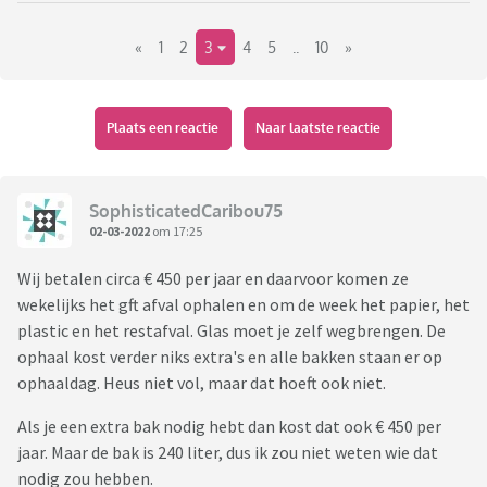
scheidt duurt het echt wel een tijdje eer dat mijn bak vol is. Ik
«
1
2
3
4
5
..
10
»
woon alleen.
Nu sprak ik net iemand die met een tiener woont en haar bak
vorig jaar 16 keer aan de straat heeft gezet. Een vriendin van
Plaats een reactie
Naar laatste reactie
haar met 2 kinderen had dit 4 keer gedaan. Die persoon die ik
sprak was daar héél verbaasd over, dus ik heb maar niks
gezegd verder.
SophisticatedCaribou75
02-03-2022
om 17:25
Die persoon zegt alles goed te scheiden, maar alsnog elke
Wij betalen circa € 450 per jaar en daarvoor komen ze
maand een volle bak te hebben... ik snap daar echt niks van!
wekelijks het gft afval ophalen en om de week het papier, het
plastic en het restafval. Glas moet je zelf wegbrengen. De
Waarop ik dacht: leuk onderwerp voor een topic!
ophaal kost verder niks extra's en alle bakken staan er op
ophaaldag. Heus niet vol, maar dat hoeft ook niet.
Bijna vergeten, ze zei ook nog dat gemeentes minimaal voor
5 ledigingen rekenen. Dat kan niet kloppen toch?
Als je een extra bak nodig hebt dan kost dat ook € 450 per
Bij was er trouwens keurig voor 1 lediging gerekend
jaar. Maar de bak is 240 liter, dus ik zou niet weten wie dat
nodig zou hebben.