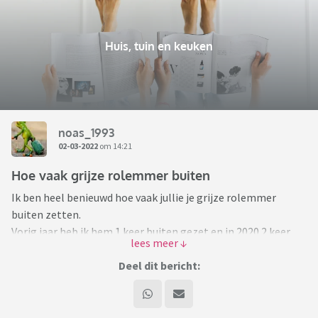
Huis, tuin en keuken
noas_1993
02-03-2022
om 14:21
Hoe vaak grijze rolemmer buiten
Ik ben heel benieuwd hoe vaak jullie je grijze rolemmer
buiten zetten.
Vorig jaar heb ik hem 1 keer buiten gezet en in 2020 2 keer
Bij ons komen ze elke 2 weken langs, maar naast je
Deel dit bericht:
gemeentelijke belastingen betaal je hier zo'n € 6,25 per
lediging.
Dit vind ik sowieso duur, maar ook doordat ik alles goed