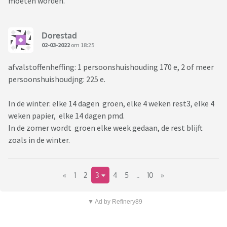
moeten worden.
Dorestad
02-03-2022
om 18:25
afvalstoffenheffing: 1 persoonshuishouding 170 e, 2 of meer
persoonshuishoudjng: 225 e.
In de winter: elke 14 dagen groen, elke 4 weken rest3, elke 4
weken papier, elke 14 dagen pmd.
In de zomer wordt groen elke week gedaan, de rest blijft
zoals in de winter.
«
1
2
3
4
5
..
10
»
▼ Ad by Refinery89