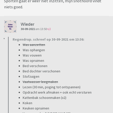
Sporten gaat er weer niet inzitten, mijn snothoofd vindt
niets goed.
Wieder
30-09-2021
om 13:50
Regendrup. schreef op 30-09-2021 om 13:36:
Was aanzetten
Was ophangen
Was vouwen
Was opruimen
Bed verschonen
Bed dochter verschonen
Stofzuigen
Vaatwasser leegmaken
Lezen (30 min, poging tot ontspannen)
Opdracht werk afmaken + ook echt versturen
Kattenbak schoonmaken (x2)
Koken
Keuken opruimen