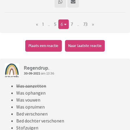
«
1
..
5
6
7
..
73
»
Plaats een reactie
Naar laatste reactie
Regendrup.
30-09-2021
om 13:36
Was aanzetten
Was ophangen
Was vouwen
Was opruimen
Bed verschonen
Bed dochter verschonen
Stofzuigen