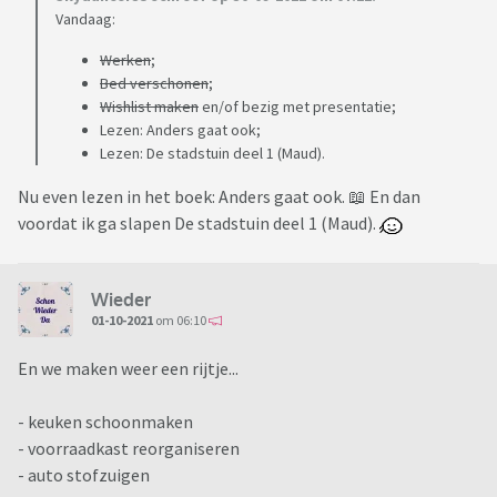
Vandaag:
Werken
;
Bed verschonen
;
Wishlist maken
en/of bezig met presentatie;
Lezen: Anders gaat ook;
Lezen: De stadstuin deel 1 (Maud).
Nu even lezen in het boek: Anders gaat ook. 📖 En dan
voordat ik ga slapen De stadstuin deel 1 (Maud).
Wieder
01-10-2021
om 06:10
En we maken weer een rijtje...
- keuken schoonmaken
- voorraadkast reorganiseren
- auto stofzuigen