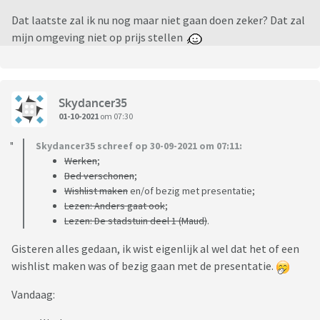
Dat laatste zal ik nu nog maar niet gaan doen zeker? Dat zal
mijn omgeving niet op prijs stellen
Skydancer35
01-10-2021
om 07:30
Skydancer35 schreef op 30-09-2021 om 07:11:
Werken
;
Bed verschonen
;
Wishlist maken
en/of bezig met presentatie;
Lezen: Anders gaat ook
;
Lezen: De stadstuin deel 1 (Maud)
.
Gisteren alles gedaan, ik wist eigenlijk al wel dat het of een
wishlist maken was of bezig gaan met de presentatie.
Vandaag: