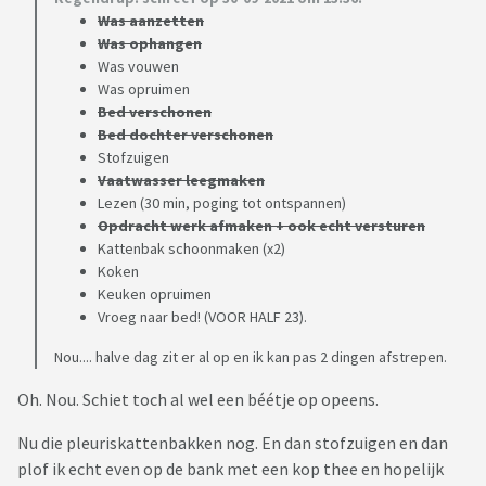
Was aanzetten
Was ophangen
Was vouwen
Was opruimen
Bed verschonen
Bed dochter verschonen
Stofzuigen
Vaatwasser leegmaken
Lezen (30 min, poging tot ontspannen)
Opdracht werk afmaken + ook echt versturen
Kattenbak schoonmaken (x2)
Koken
Keuken opruimen
Vroeg naar bed! (VOOR HALF 23).
Nou.... halve dag zit er al op en ik kan pas 2 dingen afstrepen.
Oh. Nou. Schiet toch al wel een béétje op opeens.
Nu die pleuriskattenbakken nog. En dan stofzuigen en dan
plof ik echt even op de bank met een kop thee en hopelijk