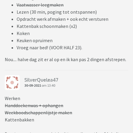
Vaatwasser leegmaken
Lezen (30 min, poging tot ontspannen)
Opdracht werk afmaken + ook echt versturen
Kattenbak schoonmaken (x2)
Koken
Keuken opruimen
Vroeg naar bed! (VOOR HALF 23).
Nou.... halve dag zit er al op en ik kan pas 2 dingen afstrepen.
SilverQuelea47
30-09-2021
om 13:40
Werken
Handdoekenwas + ophangen
Weekboodschappenlijstje maken
Kattenbakken