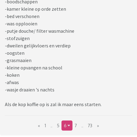
-boodschappen
-kamer kleine op orde zetten
-bed verschonen
-was opplooien
-putje douche/ filter wasmachine
-stofzuigen
-dweilen gelijkvloers en verdiep
-oogsten
-grasmaaien
-kleine opvangen na school
-koken
-afwas
-wasje draaien 's nachts
Als de kop koffie op is zal ik maar eens starten.
«
1
..
5
6
7
..
73
»