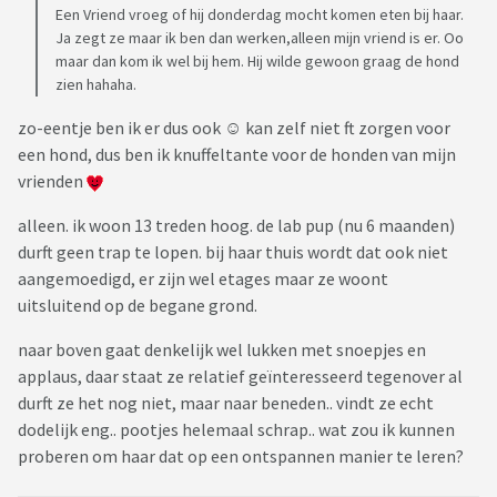
Een Vriend vroeg of hij donderdag mocht komen eten bij haar.
Ja zegt ze maar ik ben dan werken,alleen mijn vriend is er. Oo
maar dan kom ik wel bij hem. Hij wilde gewoon graag de hond
zien hahaha.
zo-eentje ben ik er dus ook ☺️ kan zelf niet ft zorgen voor
een hond, dus ben ik knuffeltante voor de honden van mijn
vrienden
alleen. ik woon 13 treden hoog. de lab pup (nu 6 maanden)
durft geen trap te lopen. bij haar thuis wordt dat ook niet
aangemoedigd, er zijn wel etages maar ze woont
uitsluitend op de begane grond.
naar boven gaat denkelijk wel lukken met snoepjes en
applaus, daar staat ze relatief geïnteresseerd tegenover al
durft ze het nog niet, maar naar beneden.. vindt ze echt
dodelijk eng.. pootjes helemaal schrap.. wat zou ik kunnen
proberen om haar dat op een ontspannen manier te leren?