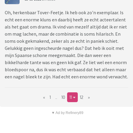
Oh, herkenbaar Tover-Feetje. Ik heb ook zo'n exemplaar. Is
echt een enorme kluns en daarbij heeft ze echt acteertalent
als het gaat om drama. Ik vind van mezelf altijd dat ik er niet
om mag lachen, maar de combinatie is soms hilarisch. En
soms ook gekmakend, zeker als ze echt in paniek schiet.
Gelukkig geen ingescheurde nagel dus? Dat heb ik ooit met
mijn Spaanse schone meegemaakt. Die dan weer een
bikkelharde tante was en geen kik gaf. Ze liet wel een enorm
bloedspoor na, dus ik was echt verbaasd dat het alleen maar
een nagel bleek te zijn. Had echt een enorme wond verwacht.
«
1
..
10
11
12
»
▼ Ad by Refinery89