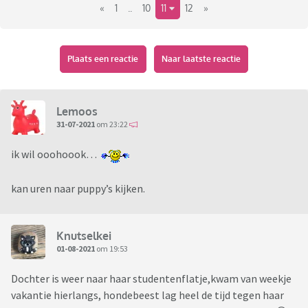
«
1
..
10
11
12
»
Plaats een reactie
Naar laatste reactie
Lemoos
31-07-2021
om 23:22
ik wil ooohoook…
kan uren naar puppy’s kijken.
Knutselkei
01-08-2021
om 19:53
Dochter is weer naar haar studentenflatje,kwam van weekje
vakantie hierlangs, hondebeest lag heel de tijd tegen haar