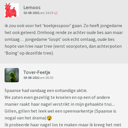
Lemoos
02-08-2021
om 14:23
ik zou ook voor het ‘koekjesspoor’ gaan. Zo heeft jongedame
het ook geleerd. Omhoog rende ze achter oude bes aan maar
omlaag… jongedame ‘loopt’ ook echt omlaag, oude bes
hopte van tree naar tree (eerst voorpoten, dan achterpoten
‘Boing’ op dezelfde tree).
Tover-Feetje
03-08-2021
om 00:30
Spaanse had vandaag een onhandige aktie.
We zaten even gezellig te kroelen en op een of andere
manier raakt haar nagel verstrikt in mijn gehaakte trui....
Gillen, gillen het leek wel een speenvarkentje (Spaanse is
nogal van het drama)
Ik probeerde haar nagel los te maken maar ik kreeg het niet