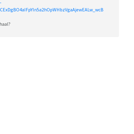
-
lCExDgBO4aIFpYIn5a2hOpWHbzVgaAjewEALw_wcB
chaal?