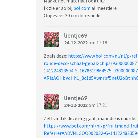
Maakt het materiaal ook uit?
Ik zie er zo bij
bol.com
al meerdere
Ongeveer 30 cm doorsnede.
lientje69
24-12-2022
om 17:18
Zoals deze:
https://www.bol.com/nl/nl/p/rel
ronde-deco-schaal-gebak-chips/930000008
141224823594-S-1678619864575-930000008
ARIsAOHbVdHh1_8c1d5Awnrbf5neU2oBtnh
lientje69
24-12-2022
om 17:21
Zelf vind ik deze erg gaaf, maar die is duurde
https://www.bol.com/nl/nl/p/fruitmand-fru
Referrer=ADVNLGOO002032-G-141224823594