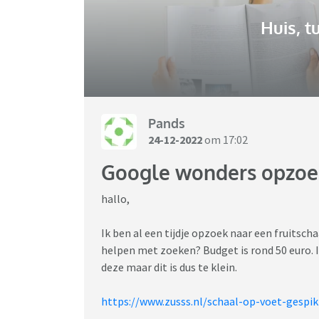
Huis, t
Pands
24-12-2022
om 17:02
Google wonders opzoek
hallo,
Ik ben al een tijdje opzoek naar een fruitscha
helpen met zoeken? Budget is rond 50 euro. I
deze maar dit is dus te klein.
https://www.zusss.nl/schaal-op-voet-gespi