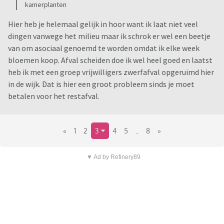
kamerplanten
Hier heb je helemaal gelijk in hoor want ik laat niet veel
dingen vanwege het milieu maar ik schrok er wel een beetje
van om asociaal genoemd te worden omdat ik elke week
bloemen koop. Afval scheiden doe ik wel heel goed en laatst
heb ik met een groep vrijwilligers zwerfafval opgeruimd hier
in de wijk. Dat is hier een groot probleem sinds je moet
betalen voor het restafval.
«
1
2
3
4
5
..
8
»
▼ Ad by Refinery89