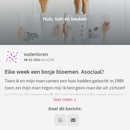
Huis, tuin en keuken
watertoren
06-11-2021
om 22:09
Elke week een bosje bloemen. Asociaal?
Toen ik en mijn man samen een huis hadden gekocht in 1989
toen zei mijn man tegen mij: Ik ben geen man die uit zichzelf
een bosje bloemen geeft. Hij zei van koop elke week gewoon
zelf een bosje bloemen. Het staat mooi en mijn ouders
deden het ook zo. Dus dat ben ik ook zo gaan doen. Al die
Deel dit bericht:
jaren koop ik elke week verse bloemen.
Nu ben ik iemand tegen gekomen die dat asociaal vind van