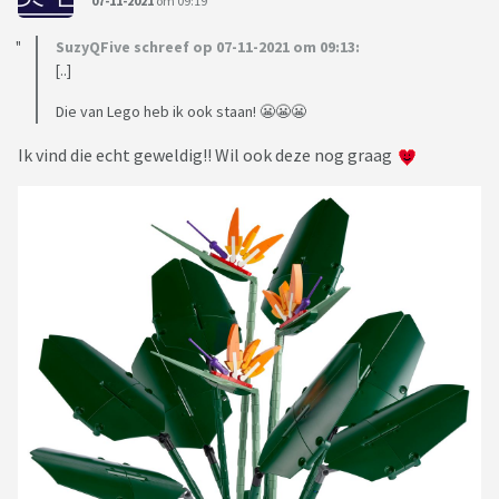
07-11-2021
om 09:19
SuzyQFive schreef op 07-11-2021 om 09:13:
[..]
Die van Lego heb ik ook staan! 😬😬😬
Ik vind die echt geweldig!! Wil ook deze nog graag