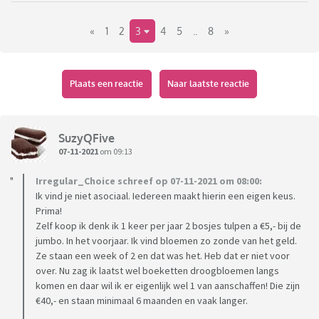
mij. Niet dat ik me er iets van aantrek of zo maar
«
1
2
3
4
5
..
8
»
snijbloemen zijn niet goed voor het milieu zegt ze.
Mijn vraag is of jullie dat ook heel erg overdreven vinden en
hope vaak jullie bloemen kopen voor jezelf.
Plaats een reactie
Naar laatste reactie
SuzyQFive
07-11-2021
om 09:13
Irregular_Choice schreef op 07-11-2021 om 08:00:
Ik vind je niet asociaal. Iedereen maakt hierin een eigen keus.
Prima!
Zelf koop ik denk ik 1 keer per jaar 2 bosjes tulpen a €5,- bij de
jumbo. In het voorjaar. Ik vind bloemen zo zonde van het geld.
Ze staan een week of 2 en dat was het. Heb dat er niet voor
over. Nu zag ik laatst wel boeketten droogbloemen langs
komen en daar wil ik er eigenlijk wel 1 van aanschaffen! Die zijn
€40,- en staan minimaal 6 maanden en vaak langer.