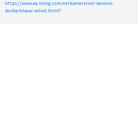
https://www.aq-living.com/eetkamerstoel-devince-
donkerblauw-velvet.html
?