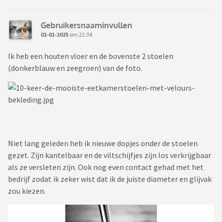
stoelen. Groen of oudroze kan ook. Indien we dit niet vinden
wordt het grijs. Budget max 250 per stoel.
Gebruikersnaaminvullen
Iemand goede ideeën? Of stoelen waar we ze zelf onder
01-01-2025
om 22:34
zouden kunnen zetten.
Ik heb een houten vloer en de bovenste 2 stoelen
(donkerblauw en zeegroen) van de foto.
Niet lang geleden heb ik nieuwe dopjes onder de stoelen
gezet. Zijn kantelbaar en de viltschijfjes zijn los verkrijgbaar
als ze versleten zijn. Ook nog even contact gehad met het
bedrijf zodat ik zeker wist dat ik de juiste diameter en glijvak
zou kiezen.