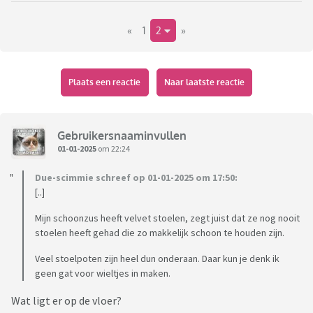
«
1
2
»
Plaats een reactie
Naar laatste reactie
Gebruikersnaaminvullen
01-01-2025
om 22:24
Due-scimmie schreef op 01-01-2025 om 17:50:
[..]
Mijn schoonzus heeft velvet stoelen, zegt juist dat ze nog nooit
stoelen heeft gehad die zo makkelijk schoon te houden zijn.
Maar, man wil ivm de nieuwe vloer graag eetkamerstoelen
Veel stoelpoten zijn heel dun onderaan. Daar kun je denk ik
met wieltjes. Nu heb ik echt al vele sites gezien, maar dit nog
geen gat voor wieltjes in maken.
niet echt gevonden in een leuke kleur.
Wat ligt er op de vloer?
Iemand beter zoekskills? We zoeken liefst blauwe of gele