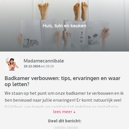
Huis, tuin en keuken
Madamecannibale
23-12-2024
om 20:19
Badkamer verbouwen: tips, ervaringen en waar
op letten?
We staan op het punt om onze badkamer te verbouwen en ik
ben benieuwd naar jullie ervaringen! Er komt natuurlijk veel
bij kijken, van tegels en sanitair tot indeling en installatie.
En dan heb je nog de prijzen... daar schrok ik dus best wel van.
Deel dit bericht:
Ik snap dat het afhangt van de grootte van de badkamer en