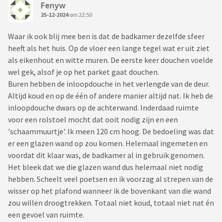
Fenyw
25-12-2024
om 22:50
Waar ik ook blij mee ben is dat de badkamer dezelfde sfeer
heeft als het huis. Op de vloer een lange tegel wat er uit ziet
als eikenhout en witte muren. De eerste keer douchen voelde
wel gek, alsof je op het parket gaat douchen.
Buren hebben de inloopdouche in het verlengde van de deur.
Altijd koud en op de één of andere manier altijd nat. Ik heb de
inloopdouche dwars op de achterwand. Inderdaad ruimte
voor een rolstoel mocht dat ooit nodig zijn en een
'schaammuurtje'. Ik meen 120 cm hoog. De bedoeling was dat
er een glazen wand op zou komen. Helemaal ingemeten en
voordat dit klaar was, de badkamer al in gebruik genomen.
Het bleek dat we die glazen wand dus helemaal niet nodig
hebben. Scheelt veel poetsen en ik voorzag al strepen van de
wisser op het plafond wanneer ik de bovenkant van die wand
zou willen droogtrekken. Totaal niet koud, totaal niet nat én
een gevoel van ruimte.