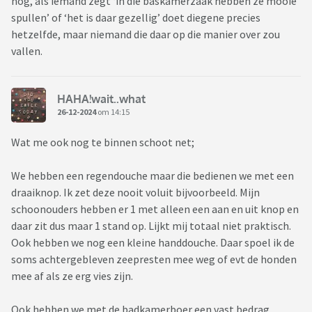
nog, als iemand zegt ‘in die baskamerzaak hebben ze mooie
spullen’ of ‘het is daar gezellig’ doet diegene precies
hetzelfde, maar niemand die daar op die manier over zou
vallen.
HAHA!wait..what
26-12-2024
om 14:15
Wat me ook nog te binnen schoot net;
We hebben een regendouche maar die bedienen we met een
draaiknop. Ik zet deze nooit voluit bijvoorbeeld. Mijn
schoonouders hebben er 1 met alleen een aan en uit knop en
daar zit dus maar 1 stand op. Lijkt mij totaal niet praktisch.
Ook hebben we nog een kleine handdouche. Daar spoel ik de
soms achtergebleven zeepresten mee weg of evt de honden
mee af als ze erg vies zijn.
Ook hebben we met de badkamerboer een vast bedrag