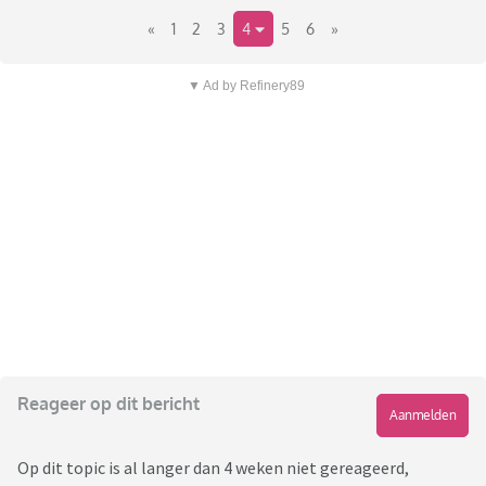
«
1
2
3
4
5
6
»
▼ Ad by Refinery89
Reageer op dit bericht
Aanmelden
Op dit topic is al langer dan 4 weken niet gereageerd,