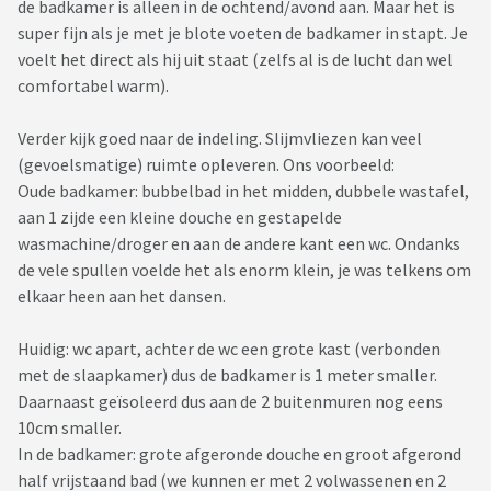
de badkamer is alleen in de ochtend/avond aan. Maar het is
super fijn als je met je blote voeten de badkamer in stapt. Je
voelt het direct als hij uit staat (zelfs al is de lucht dan wel
comfortabel warm).
Verder kijk goed naar de indeling. Slijmvliezen kan veel
(gevoelsmatige) ruimte opleveren. Ons voorbeeld:
Oude badkamer: bubbelbad in het midden, dubbele wastafel,
aan 1 zijde een kleine douche en gestapelde
wasmachine/droger en aan de andere kant een wc. Ondanks
de vele spullen voelde het als enorm klein, je was telkens om
elkaar heen aan het dansen.
Huidig: wc apart, achter de wc een grote kast (verbonden
met de slaapkamer) dus de badkamer is 1 meter smaller.
Daarnaast geïsoleerd dus aan de 2 buitenmuren nog eens
10cm smaller.
In de badkamer: grote afgeronde douche en groot afgerond
half vrijstaand bad (we kunnen er met 2 volwassenen en 2