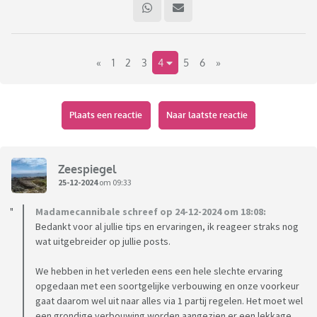
de keuzes die je maakt, maar de offerte die wij kregen ligt een
stuk hoger dan wat ik online vond. Zijn die "Google-prijzen"
gewoon te optimistisch of hebben we een dure aannemer te
«
1
2
3
4
5
6
»
pakken?
Daarnaast hoor ik graag tips over dingen die de investering
waard zijn (bijvoorbeeld vloerverwarming) en wat jullie
Plaats een reactie
Naar laatste reactie
achteraf zonde van het geld vonden.
Zeespiegel
25-12-2024
om 09:33
Madamecannibale schreef op 24-12-2024 om 18:08:
Bedankt voor al jullie tips en ervaringen, ik reageer straks nog
wat uitgebreider op jullie posts.
We hebben in het verleden eens een hele slechte ervaring
opgedaan met een soortgelijke verbouwing en onze voorkeur
gaat daarom wel uit naar alles via 1 partij regelen. Het moet wel
een grondige verbouwing worden aangezien er een lekkage