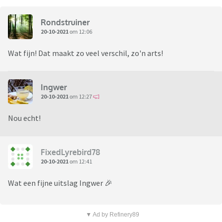
Rondstruiner
20-10-2021
om 12:06
Wat fijn! Dat maakt zo veel verschil, zo'n arts!
Ingwer
20-10-2021
om 12:27
Nou echt!
FixedLyrebird78
20-10-2021
om 12:41
Wat een fijne uitslag Ingwer 🎉
▼ Ad by Refinery89