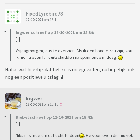
borstenbus en dat ze ging koken. Zit hier in mijn eentje maar
te piekeren...
FixedLyrebird78
12-10-2021
om 17:11
Ingwer schreef op 12-10-2021 om 15:39:
[..]
Vrijdagmorgen, dus te overzien. Als ik een hondje zou zijn, zou
ik me nu even flink uitschudden na spannende middag.
Haha, wat heerlijk dat het zo is meegevallen, nu hopelijk ook
nog een positieve uitslag 🤞
Ingwer
15-10-2021
om 15:11
Biebel schreef op 12-10-2021 om 15:42:
[..]
Niks mis mee om dat echt te doen
. Gewoon even die muziek