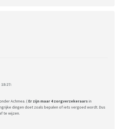
18:27:
l onder Achmea. (
Er zijn maar 4 zorgverzekeraars
in
grijke dingen doet zoals bepalen of iets vergoed wordt. Dus
f te wijzen.