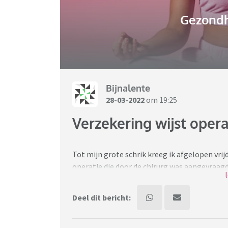
Gezondh
Bijnalente
28-03-2022
om 19:25
Verzekering wijst opera
Tot mijn grote schrik kreeg ik afgelopen vri
operatie die door de chirurg was aangevraag
aangevraagd, wachttijd is 6 weken. Ondertuss
ziekenhuis om de operatie te bespreken. Iem
Deel dit bericht:
kan doen om de operatie toch vergoed te kri
Wat is er afgewezen; na twee keer borstkank