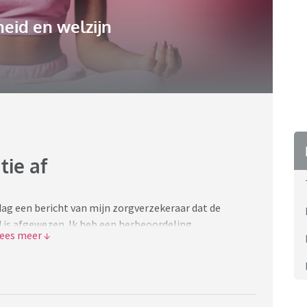
eid en welzijn
tie af
jdag een bericht van mijn zorgverzekeraar dat de
d is afgewezen. Ik heb een herbeoordeling
en heb ik ik over 3 weken een afspraak in het
and ervaringen hiermee, en wellicht een tip wat ik nog
jgen.
er gehad te hebben is op een of andere manier mijn