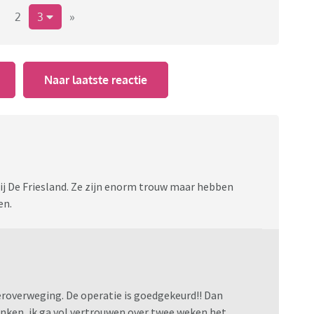
n, en een borst die langzaam richting hals schuift..
2
3
»
 zegt nee.
Naar laatste reactie
bij De Friesland. Ze zijn enorm trouw maar hebben
en.
eroverweging. De operatie is goedgekeurd!! Dan
nken, ik ga vol vertrouwen over twee weken het