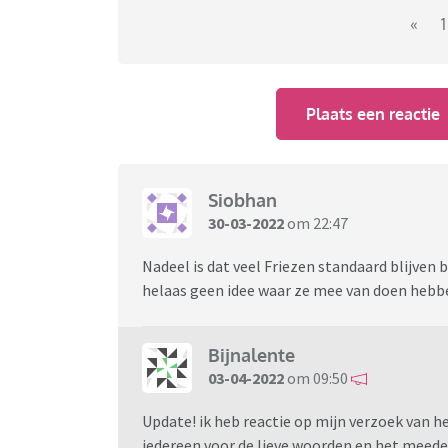
prothese omgedraaid. Resultaat is pijn, steke
«
1
Arts wil de prothese vervangen, verzekeraar
Plaats een reactie
Siobhan
30-03-2022
om 22:47
Nadeel is dat veel Friezen standaard blijven 
helaas geen idee waar ze mee van doen hebb
Bijnalente
03-04-2022
om 09:50
Update! ik heb reactie op mijn verzoek van h
iedereen voor de lieve woorden en het meede