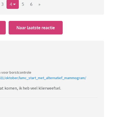
3
4
5
6
»
Naar laatste reactie
 voor borstcontrole
2021/oktober/lumc_start_met_alternatief_mammogram/
at komen, ik heb veel klierweefsel.