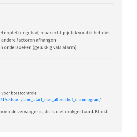
ietenpletter gehad, maar echt pijnlijk vond ik het niet.
an andere factoren afhangen
den onderzoeken (gelukkig vals alarm)
 voor borstcontrole
2021/oktober/lumc_start_met_alternatief_mammogram/
genoemde vervanger is, dit is niet drukgestuurd. Klinkt