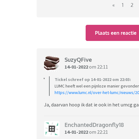
«
1
2
Plaats een reactie
SuzyQFive
14-01-2022
om 22:11
Tickel schreef op 14-01-2022 om 22:03:
LUMC heeft wel een pijnloze manier gevonden
https://www.lumc.nl/over-het-lumc/nieuws/
Ja, daarvan hoop ik dat ie ook in het umcg ga
EnchantedDragonfly18
14-01-2022
om 22:21