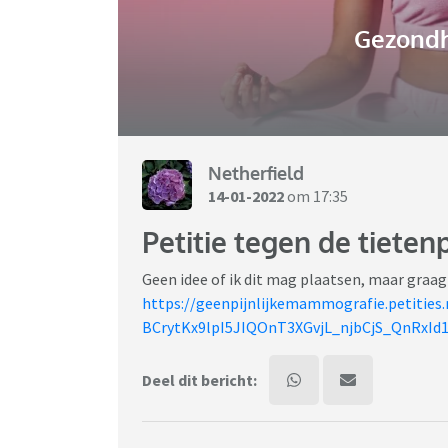
Gezondh
Netherfield
14-01-2022
om 17:35
Petitie tegen de tieten
Geen idee of ik dit mag plaatsen, maar graag
https://geenpijnlijkemammografie.petitie
BCrytKx9lpI5JIQOnT3XGvjL_njbCjS_QnRxId
Deel dit bericht: