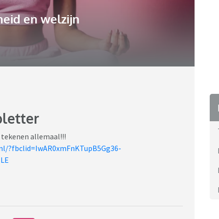
eid en welzijn
pletter
 tekenen allemaal!!!
s.nl/?fbclid=IwAR0xmFnKTupB5Gg36-
1LE