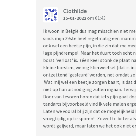
Clothilde
15-01-2022
om 01:43
Ik woon in België dus mag misschien niet mee
sinds mijn 29ste heel regelmatig een mammo, a
ook wel een beetje pijn, in die zin dat me me
lage pijndrempel. Maar het duurt toch echt ni
borst 'verlost' is. (éen keer stonk de plaat n
kleine borsten, weinig klierweefsel (dat is in 
ontzettend 'gesleurd' worden, net omdat ze 
Wat mij wel een beetje zorgen baart, is dat
niet op hun uitnodiging zullen ingaan. Terwij
Door van tevoren horen dat iets pijn gaat doe
tandarts bijvoorbeeld vind ik vele malen erge
Laten we vooral blij zijn dat de mogelijkhe
vroegtijdig op te sporen! Zoveel te beter als
wordt geijverd, maar laten we het ook niet e