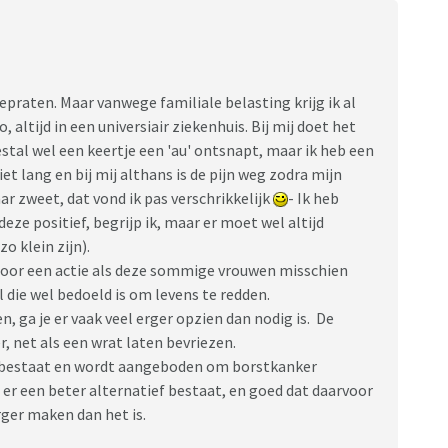
praten. Maar vanwege familiale belasting krijg ik al
ltijd in een universiair ziekenhuis. Bij mij doet het
estal wel een keertje een 'au' ontsnapt, maar ik heb een
et lang en bij mij althans is de pijn weg zodra mijn
aar zweet, dat vond ik pas verschrikkelijk
- Ik heb
deze positief, begrijp ik, maar er moet wel altijd
zo klein zijn).
 door een actie als deze sommige vrouwen misschien
l die wel bedoeld is om levens te redden.
n, ga je er vaak veel erger opzien dan nodig is. De
r, net als een wrat laten bevriezen.
id bestaat en wordt aangeboden om borstkanker
 er een beter alternatief bestaat, en goed dat daarvoor
rger maken dan het is.