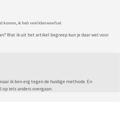
:
at komen, ik heb veel klierweefsel.
? Wat ik uit het artikel begreep kun je daar wel voor
 maar ik ben erg tegen de huidige methode. En
el op iets anders overgaan.