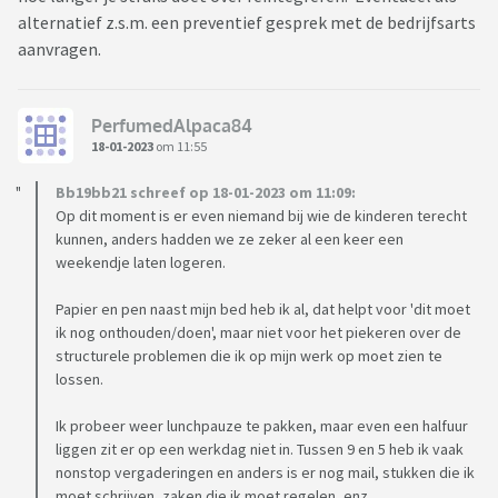
alternatief z.s.m. een preventief gesprek met de bedrijfsarts
aanvragen.
PerfumedAlpaca84
18-01-2023
om 11:55
Bb19bb21 schreef op 18-01-2023 om 11:09:
Op dit moment is er even niemand bij wie de kinderen terecht
kunnen, anders hadden we ze zeker al een keer een
weekendje laten logeren.
Papier en pen naast mijn bed heb ik al, dat helpt voor 'dit moet
ik nog onthouden/doen', maar niet voor het piekeren over de
structurele problemen die ik op mijn werk op moet zien te
lossen.
Ik probeer weer lunchpauze te pakken, maar even een halfuur
liggen zit er op een werkdag niet in. Tussen 9 en 5 heb ik vaak
nonstop vergaderingen en anders is er nog mail, stukken die ik
moet schrijven, zaken die ik moet regelen, enz.