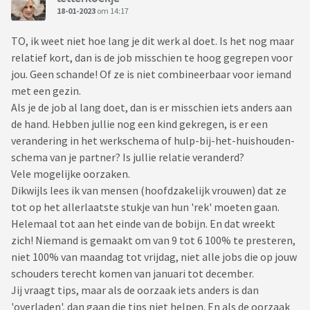
18-01-2023
om 14:17
TO, ik weet niet hoe lang je dit werk al doet. Is het nog maar
relatief kort, dan is de job misschien te hoog gegrepen voor
jou. Geen schande! Of ze is niet combineerbaar voor iemand
met een gezin.
Als je de job al lang doet, dan is er misschien iets anders aan
de hand. Hebben jullie nog een kind gekregen, is er een
verandering in het werkschema of hulp-bij-het-huishouden-
schema van je partner? Is jullie relatie veranderd?
Vele mogelijke oorzaken.
Dikwijls lees ik van mensen (hoofdzakelijk vrouwen) dat ze
tot op het allerlaatste stukje van hun 'rek' moeten gaan.
Helemaal tot aan het einde van de bobijn. En dat wreekt
zich! Niemand is gemaakt om van 9 tot 6 100% te presteren,
niet 100% van maandag tot vrijdag, niet alle jobs die op jouw
schouders terecht komen van januari tot december.
Jij vraagt tips, maar als de oorzaak iets anders is dan
'overladen', dan gaan die tips niet helpen. En als de oorzaak