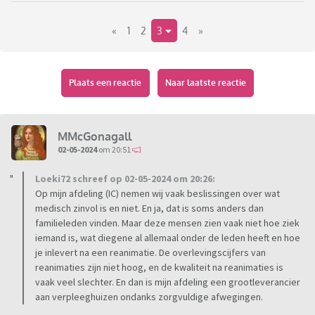
zelf onlangs nog aangegeven dat ze wél gereanimeerd wil
«
1
2
3
4
»
worden.
Nu kan het natuurlijk wel zijn dat wij irreële optimisten zijn,
maar heeft een patiënt dan niet zelf zeggenschap over wat
hij wil laten doen?
Plaats een reactie
Naar laatste reactie
MMcGonagall
02-05-2024
om 20:51
Loeki72 schreef op 02-05-2024 om 20:26:
Op mijn afdeling (IC) nemen wij vaak beslissingen over wat
medisch zinvol is en niet. En ja, dat is soms anders dan
familieleden vinden. Maar deze mensen zien vaak niet hoe ziek
iemand is, wat diegene al allemaal onder de leden heeft en hoe
je inlevert na een reanimatie. De overlevingscijfers van
reanimaties zijn niet hoog, en de kwaliteit na reanimaties is
vaak veel slechter. En dan is mijn afdeling een grootleverancier
aan verpleeghuizen ondanks zorgvuldige afwegingen.