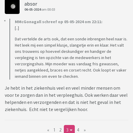
absor
06-05-2024
om 00:03
MMcGonagall schreef op 05-05-2024 om 22:11:
[..]
Dat vertelde de arts ook, dat een sonde inbrengen heel naar is.
Het leek mij een simpel klusje, slangetje erin en klaar. Het valt
ons trouwens op hoeveel deskundiger en handiger de
verpleging is ten opzichte van de medewerkers in het
verzorgingshuis. Mijn moeder was vandaag fris gewassen,
netjes aangekleed, braces en corset recht. Ook loopt er vaker
iemand binnen om even te checken.
Je hebt in het ziekenhuis veel en veel minder mensen om
voor te zorgen dan in het verpleeghuis. Ook werken daar veel
helpenden en verzorgenden en dat is niet het geval in het
ziekenhuis. Echt niet te vergelijken hoor.
«
1
2
3
4
»