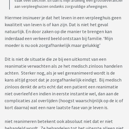
vaak veel slechter. En dan is mijn afdeling een grootleverancier
aan verpleeghuizen ondanks zorgvuldige afwegingen.
Hiermee insinueer je dat het leven in een verpleeghuis geen
kwaliteit van leven is of kan zijn. Dat is niet het geval
natuurlijk. En door zaken op die manier te brengen kan
inderdaad een verkeerd beeld ontstaan bij familie. ‘Mijn
moeder is nu ook zorgafhankelijk maar gelukkig’
Dit is niet de situatie die ze bij een uitkomst van een
reanimatie verwachten als ze het medisch zinloos handelen
achten. Sterker nog, als je wel gereanimeerd wordt is de
kans altijd groot dat je zorgafhankelijk eindigt. Bij medisch
zinloos denkt de arts echt dat een patient een reanimatie
niet overleefd en indien in eerste instantie wel, dan aan de
complicaties zal overlijden (hoogst waarschijnlijk op de ic of
kort daarna) wat een nare laatste fase van je leven is.
niet reanimeren betekent ook absoluut niet dat er niet
behandeld wordt. Ze behandelen tot het uiterste alleen niet