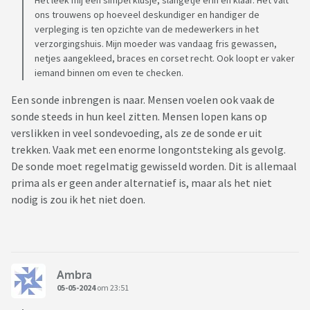
Het leek mij een simpel klusje, slangetje erin en klaar. Het valt
ons trouwens op hoeveel deskundiger en handiger de
verpleging is ten opzichte van de medewerkers in het
verzorgingshuis. Mijn moeder was vandaag fris gewassen,
netjes aangekleed, braces en corset recht. Ook loopt er vaker
iemand binnen om even te checken.
Een sonde inbrengen is naar. Mensen voelen ook vaak de
sonde steeds in hun keel zitten. Mensen lopen kans op
verslikken in veel sondevoeding, als ze de sonde er uit
trekken. Vaak met een enorme longontsteking als gevolg.
De sonde moet regelmatig gewisseld worden. Dit is allemaal
prima als er geen ander alternatief is, maar als het niet
nodig is zou ik het niet doen.
Ambra
05-05-2024
om 23:51