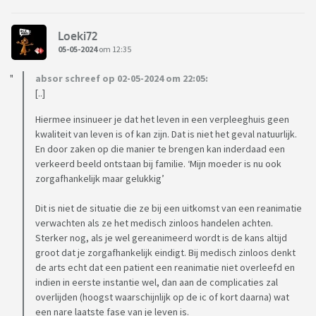
Loeki72
05-05-2024
om 12:35
absor schreef op 02-05-2024 om 22:05:
[..]
Hiermee insinueer je dat het leven in een verpleeghuis geen
kwaliteit van leven is of kan zijn. Dat is niet het geval natuurlijk.
En door zaken op die manier te brengen kan inderdaad een
verkeerd beeld ontstaan bij familie. ‘Mijn moeder is nu ook
zorgafhankelijk maar gelukkig’
Dit is niet de situatie die ze bij een uitkomst van een reanimatie
verwachten als ze het medisch zinloos handelen achten.
Sterker nog, als je wel gereanimeerd wordt is de kans altijd
groot dat je zorgafhankelijk eindigt. Bij medisch zinloos denkt
de arts echt dat een patient een reanimatie niet overleefd en
indien in eerste instantie wel, dan aan de complicaties zal
overlijden (hoogst waarschijnlijk op de ic of kort daarna) wat
een nare laatste fase van je leven is.