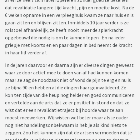
af en ze heeft zich laten opereren zonder goed te beseffen
dat revalidatie langere tijd kracht, pijn en moeite kost. Na de
6 weken opname in een verpleeghuis kwam ze naar huis en is
gaan zitten en blijven zitten. Inmiddels 10 jaar verder is ze
rolstoel afhankelijk, ze heeft nooit meer de spierkracht
opgebouwd die nodig is om te kunnen lopen. En na ieder
griepje met koorts en en paar dagen in bed neemt de kracht
in haar lijf verder af.
In de jaren daarvoor en daarna zijn er diverse dingen geweest
waar ze door actief mee te doen van af had kunnen komen
maar ze zag de noodzaak niet of vond de pijn te erg en nu is
ze bijna 90 en hebben al die dingen haar geïnvalideerd. Ze
kon ten tijde van die heup nog helder en goed communiceren
en vertelde aan de arts dat ze er positief in stond en dat ze
wist dat er een revalidatietraject bij hoorde waar ze aan
moest meewerken. Wij wisten wel beter maar als je ouder
nog niet handelingsonbekwaam is heb je als kind niets te
zeggen. Zou het kunnen zijn dat de artsen vermoeden dat je