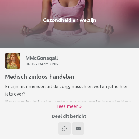
Gezondheid en welzijn
MMcGonagall
01-05-2024
om 20:06
Medisch zinloos handelen
Er zijn hier mensen uit de zorg, misschien weten jullie hier
iets over?
Mijn moeder ligt in het ziekenhuis waar we te horen hebben
gekregen dat ze geen voedingsstoffen via een infuus
toegediend gaat krijgen. Ook zullen ze niet reanimeren als
Deel dit bericht:
dat nodig is, omdat ze dat zien als medisch zinloos handelen.
Wij denken juist dat als ze wel wat voedingsstoffen krijgt, ze
vanzelf weer meer kracht krijgt om te gaan eten en ze heeft