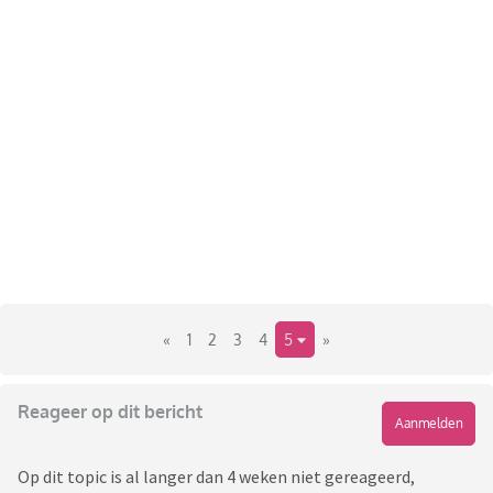
noemde het de tietenpletter....
Ps: ik moet vanmiddag werken en later gaan we naar de
koopavond dus gelukkig wel afleiding vandaag.
«
1
2
3
4
5
»
Reageer op dit bericht
Aanmelden
Op dit topic is al langer dan 4 weken niet gereageerd,