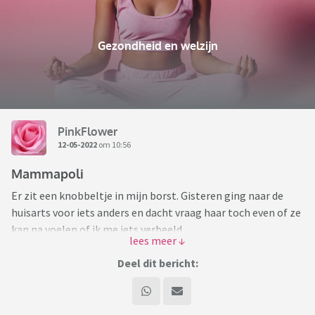
Gezondheid en welzijn
PinkFlower
12-05-2022
om 10:56
Mammapoli
Er zit een knobbeltje in mijn borst. Gisteren ging naar de
huisarts voor iets anders en dacht vraag haar toch even of ze
kan na voelen of ik me iets verbeeld.
Het gezicht van de huisarts stelde me niet gerust. Ze ging
Deel dit bericht:
meermaals van linkerborst naar rechterborst en weer terug.
Ik zag duidelijk iets van ongerustheid en twijfel in haar
gezicht hoewel ze dit niet probeerde te laten zien.