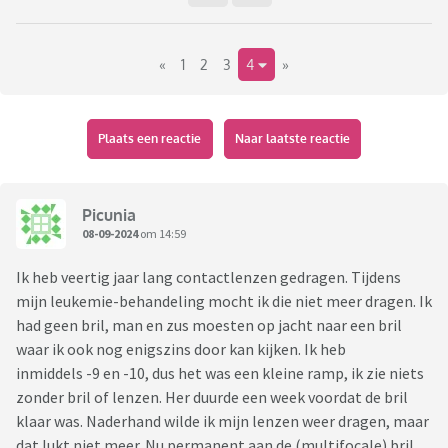
alleen met lezen, altijd) en waarom (niet)?
«
1
2
3
4
»
Persoonlijke reden dat ik het vraag: ik heb een minimale
oogafwijking en overweeg een bril te kopen om veraf beter
te kunnen zien, dus bv. in de auto, in het theater, etc.
Tegelijkertijd vraag ik me af of gedeeltelijk een bril dragen
Plaats een reactie
Naar laatste reactie
wel prettig is, of dat ik hem dan beter helemaal niet of
helemaal wel kan nemen.
Picunia
08-09-2024
om 14:59
Ik heb veertig jaar lang contactlenzen gedragen. Tijdens
mijn leukemie-behandeling mocht ik die niet meer dragen. Ik
had geen bril, man en zus moesten op jacht naar een bril
waar ik ook nog enigszins door kan kijken. Ik heb
inmiddels -9 en -10, dus het was een kleine ramp, ik zie niets
zonder bril of lenzen. Her duurde een week voordat de bril
klaar was. Naderhand wilde ik mijn lenzen weer dragen, maar
dat lukt niet meer. Nu permanent aan de (multifocale) bril.