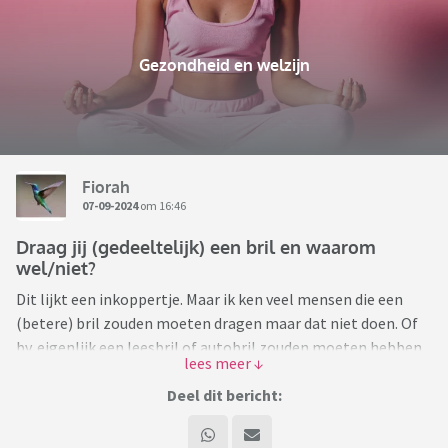
Gezondheid en welzijn
Fiorah
07-09-2024
om 16:46
Draag jij (gedeeltelijk) een bril en waarom
wel/niet?
Dit lijkt een inkoppertje. Maar ik ken veel mensen die een
(betere) bril zouden moeten dragen maar dat niet doen. Of
bv. eigenlijk een leesbril of autobril zouden moeten hebben.
Of juist andersom: mensen die een bril dragen uit 'luxe', niet
omdat het écht noodzakelijk is.
Deel dit bericht:
Dus, draag jij een bril en zo ja, wanneer (alleen in de auto,