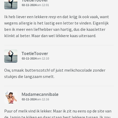
ToetieToover
02-11-2024
om 12:01
Ik heb liever een lekkere
reep
en dat krijg ik ook vaak, want
wegens allergie is het lastig een letter te vinden. Eigenlijk
ben ik meer een liefhebber van hartig, dus die kaasletter
klinkt al beter. Maar dan wel lékkere kaas uiteraard.
ToetieToover
02-11-2024
om 12:10
Ow, smaak: butterscotch! of juist melkchocolade zonder
stukjes die langzaam smelt.
Madamecannibale
02-11-2024
om 12:16
Puur of melk vind ik lekker. Maar ik zit nu eens op de site van
de Jamin te kijken en daar staan best lekkere tussen. Ik zou