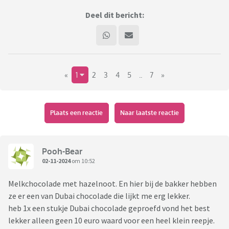
Deel dit bericht:
«
1
2
3
4
5
..
7
»
Plaats een reactie
Naar laatste reactie
Pooh-Bear
02-11-2024
om 10:52
Melkchocolade met hazelnoot. En hier bij de bakker hebben
ze er een van Dubai chocolade die lijkt me erg lekker.
heb 1x een stukje Dubai chocolade geproefd vond het best
lekker alleen geen 10 euro waard voor een heel klein reepje.