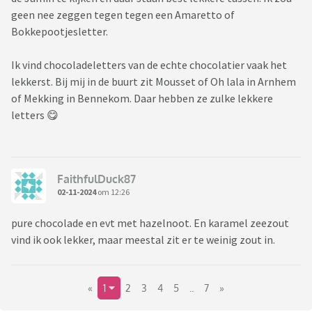
geen nee zeggen tegen tegen een Amaretto of
Bokkepootjesletter.
Ik vind chocoladeletters van de echte chocolatier vaak het
lekkerst. Bij mij in de buurt zit Mousset of Oh lala in Arnhem
of Mekking in Bennekom. Daar hebben ze zulke lekkere
letters 😋
FaithfulDuck87
02-11-2024
om 12:26
pure chocolade en evt met hazelnoot. En karamel zeezout
vind ik ook lekker, maar meestal zit er te weinig zout in.
«
1
2
3
4
5
..
7
»