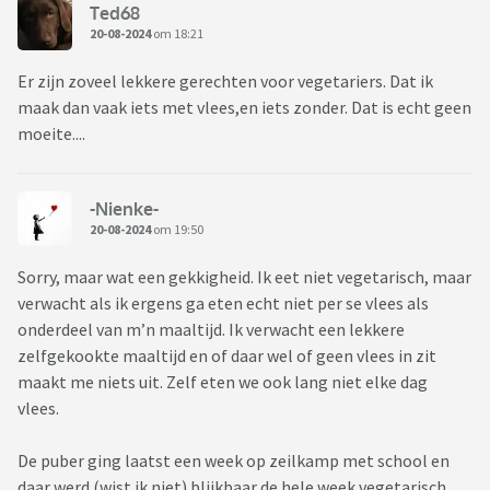
Ted68
20-08-2024
om 18:21
Er zijn zoveel lekkere gerechten voor vegetariers. Dat ik
maak dan vaak iets met vlees,en iets zonder. Dat is echt geen
moeite....
-Nienke-
20-08-2024
om 19:50
Sorry, maar wat een gekkigheid. Ik eet niet vegetarisch, maar
verwacht als ik ergens ga eten echt niet per se vlees als
onderdeel van m’n maaltijd. Ik verwacht een lekkere
zelfgekookte maaltijd en of daar wel of geen vlees in zit
maakt me niets uit. Zelf eten we ook lang niet elke dag
vlees.
De puber ging laatst een week op zeilkamp met school en
daar werd (wist ik niet) blijkbaar de hele week vegetarisch