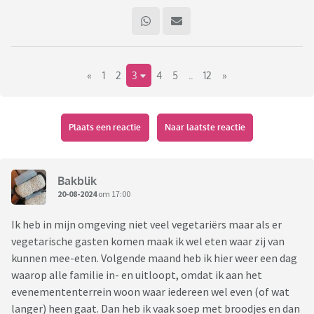
«
1
2
3
4
5
..
12
»
Plaats een reactie
Naar laatste reactie
Bakblik
20-08-2024
om 17:00
Ik heb in mijn omgeving niet veel vegetariërs maar als er
vegetarische gasten komen maak ik wel eten waar zij van
kunnen mee-eten. Volgende maand heb ik hier weer een dag
waarop alle familie in- en uitloopt, omdat ik aan het
evenemententerrein woon waar iedereen wel even (of wat
langer) heen gaat. Dan heb ik vaak soep met broodjes en dan