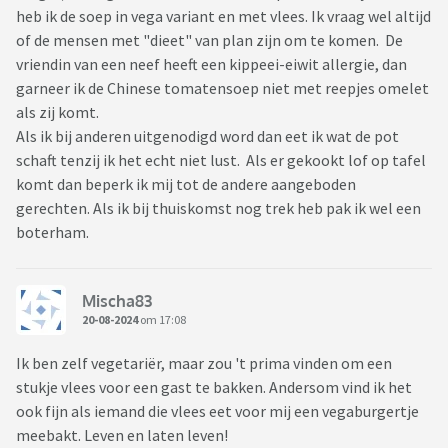
heb ik de soep in vega variant en met vlees. Ik vraag wel altijd
of de mensen met "dieet" van plan zijn om te komen. De
vriendin van een neef heeft een kippeei-eiwit allergie, dan
garneer ik de Chinese tomatensoep niet met reepjes omelet
als zij komt.
Als ik bij anderen uitgenodigd word dan eet ik wat de pot
schaft tenzij ik het echt niet lust. Als er gekookt lof op tafel
komt dan beperk ik mij tot de andere aangeboden
gerechten. Als ik bij thuiskomst nog trek heb pak ik wel een
boterham.
Mischa83
20-08-2024
om 17:08
Ik ben zelf vegetariër, maar zou 't prima vinden om een
stukje vlees voor een gast te bakken. Andersom vind ik het
ook fijn als iemand die vlees eet voor mij een vegaburgertje
meebakt. Leven en laten leven!