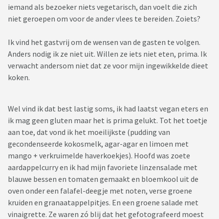
iemand als bezoeker niets vegetarisch, dan voelt die zich
niet geroepen om voor de ander vlees te bereiden. Zoiets?
Ik vind het gastvrij om de wensen van de gasten te volgen.
Anders nodig ik ze niet uit. Willen ze iets niet eten, prima. Ik
verwacht andersom niet dat ze voor mijn ingewikkelde dieet
koken.
Wel vind ik dat best lastig soms, ik had laatst vegan eters en
ik mag geen gluten maar het is prima gelukt. Tot het toetje
aan toe, dat vond ik het moeilijkste (pudding van
gecondenseerde kokosmelk, agar-agar en limoen met
mango + verkruimelde haverkoekjes). Hoofd was zoete
aardappelcurry en ik had mijn favoriete linzensalade met
blauwe bessen en tomaten gemaakt en bloemkool uit de
oven onder een falafel-deegje met noten, verse groene
kruiden en granaatappelpitjes. En een groene salade met
vinaigrette. Ze waren zó blij dat het gefotografeerd moest