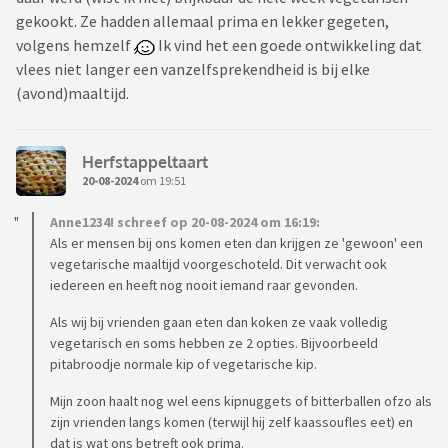
gekookt. Ze hadden allemaal prima en lekker gegeten,
volgens hemzelf
Ik vind het een goede ontwikkeling dat
vlees niet langer een vanzelfsprekendheid is bij elke
(avond)maaltijd.
Herfstappeltaart
20-08-2024
om 19:51
Anne1234! schreef op 20-08-2024 om 16:19:
Als er mensen bij ons komen eten dan krijgen ze 'gewoon' een
vegetarische maaltijd voorgeschoteld. Dit verwacht ook
iedereen en heeft nog nooit iemand raar gevonden.
Als wij bij vrienden gaan eten dan koken ze vaak volledig
vegetarisch en soms hebben ze 2 opties. Bijvoorbeeld
pitabroodje normale kip of vegetarische kip.
Mijn zoon haalt nog wel eens kipnuggets of bitterballen ofzo als
zijn vrienden langs komen (terwijl hij zelf kaassoufles eet) en
dat is wat ons betreft ook prima.