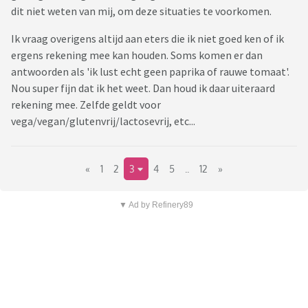
dit niet weten van mij, om deze situaties te voorkomen.
Ik vraag overigens altijd aan eters die ik niet goed ken of ik
ergens rekening mee kan houden. Soms komen er dan
antwoorden als 'ik lust echt geen paprika of rauwe tomaat'.
Nou super fijn dat ik het weet. Dan houd ik daar uiteraard
rekening mee. Zelfde geldt voor
vega/vegan/glutenvrij/lactosevrij, etc...
«
1
2
3
4
5
..
12
»
▼ Ad by Refinery89