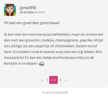
Jynta1981
23-10-2022
om 20:47
Oh wat een goed idee: geitenkaas!
Ik ben niet een enorme pizza liefhebber, maar als ik hem eet
dan met veel groente: (rode)ui, champignons, paprika. Altijd
iets pittigs als een pepertje of chilivlokken. Salami en/of
ham. En stiekem vind ik ananas erop ook wel erg lekker. Met
mozzarella! En dan een bakje knoflooksaus erbij om de
korstjes in te dippen
«
1
2
3
»
▼ Ad by Refinery89