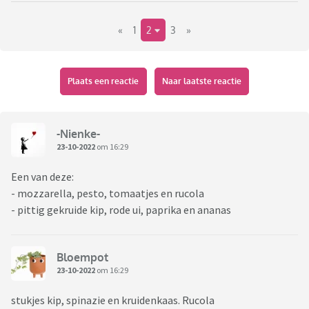
«
1
2
3
»
Plaats een reactie
Naar laatste reactie
-Nienke-
23-10-2022
om 16:29
Een van deze:
- mozzarella, pesto, tomaatjes en rucola
- pittig gekruide kip, rode ui, paprika en ananas
Bloempot
23-10-2022
om 16:29
stukjes kip, spinazie en kruidenkaas. Rucola