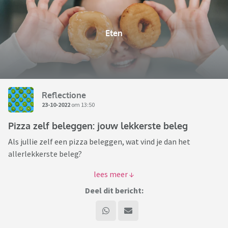
Eten
Reflectione
23-10-2022
om 13:50
Pizza zelf beleggen: jouw lekkerste beleg
Als jullie zelf een pizza beleggen, wat vind je dan het
allerlekkerste beleg?
Ik:
Deel dit bericht:
Gerookte zalm, kappertjes, cherrytomaten
Salami, aubergine, cherrytomaten
Tonijn, kappertjes, olijven, rucola