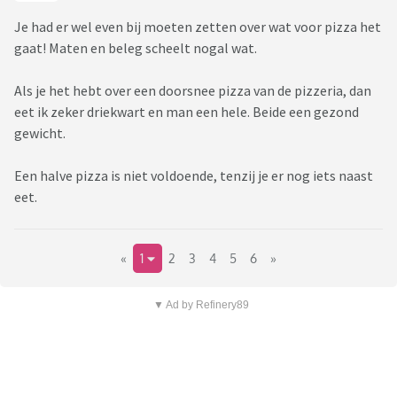
Je had er wel even bij moeten zetten over wat voor pizza het
gaat! Maten en beleg scheelt nogal wat.
Als je het hebt over een doorsnee pizza van de pizzeria, dan
eet ik zeker driekwart en man een hele. Beide een gezond
gewicht.
Een halve pizza is niet voldoende, tenzij je er nog iets naast
eet.
«
1
2
3
4
5
6
»
▼ Ad by Refinery89