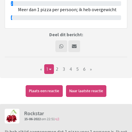
2%
Meer dan 1 pizza per persoon; ik heb overgewicht
1%
Deel dit bericht:
«
1
2
3
4
5
6
»
Plaats een reactie
Naar laatste reactie
Rockstar
15-06-2022
om 22:51
Ik heb altijd aangenomen dat 1 pizza voor 1 persoon is. Ik eet