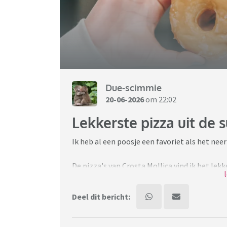
Due-scimmie
20-06-2026
om 22:02
Lekkerste pizza uit de 
Ik heb al een poosje een favoriet als het nee
De pizza's van Crosta Mollica vind ik het le
Maar dat ik die zo lekker vind weet ik natuur
Deel dit bericht:
Wat is jullie favoriete pizza uit de supermark