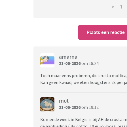
«
1
Plaats een reactie
amarna
21-06-2026
om 18:24
Toch maar eens proberen, die crosta mollica,
Kan geen kwaad, we eten hoogstens 2x per ja
mut
21-06-2026
om 19:12
Komende week in België is bij AH de crosta m
de aanbieding ( 4+2 ofzo, 10 euro voor 6 piz