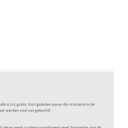
llica 1+1 gratis. Kort geleden waren de ristorante in de
 Daar werden veel van gekocht)
at ik deze week tanken combineer met bezoekje aan de