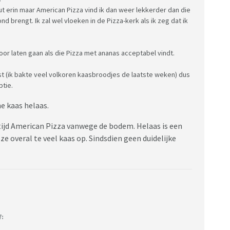
t erin maar American Pizza vind ik dan weer lekkerder dan die
d brengt. Ik zal wel vloeken in de Pizza-kerk als ik zeg dat ik
door laten gaan als die Pizza met ananas acceptabel vindt.
t (ik bakte veel volkoren kaasbroodjes de laatste weken) dus
ptie.
e kaas helaas.
ltijd American Pizza vanwege de bodem. Helaas is een
ze overal te veel kaas op. Sindsdien geen duidelijke
7: