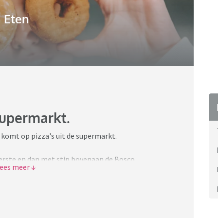
Eten
supermarkt.
r komt op pizza's uit de supermarkt.
kkerste en dan met stip bovenaan de Bosco.
lijk alleen omdat ik die ooit eens geprobeerd heb.
t?