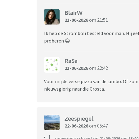
BlairW
21-06-2026
om 21:51
Ik heb de Stromboli besteld voor man. Hij ee
proberen 😁
RaSa
21-06-2026
om 22:42
Voor mij de verse pizza van de jumbo. Of zo'n
nieuwsgierig naar die Crosta.
Zeespiegel
22-06-2026
om 05:47
rionyriony schreef op 21-06-2026 om 13:40