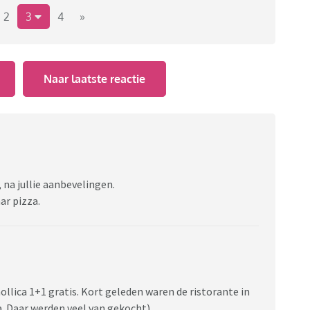
2
3
4
»
Naar laatste reactie
 na jullie aanbevelingen.
ar pizza.
ollica 1+1 gratis. Kort geleden waren de ristorante in
za. Daar werden veel van gekocht)