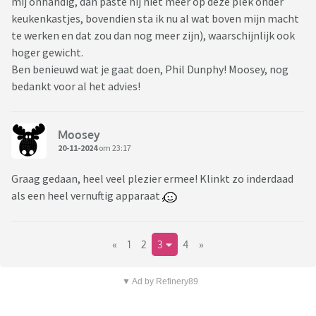
mij onhandig, dan paste hij niet meer op deze plek onder
keukenkastjes, bovendien sta ik nu al wat boven mijn macht
te werken en dat zou dan nog meer zijn), waarschijnlijk ook
hoger gewicht.
Ben benieuwd wat je gaat doen, Phil Dunphy! Moosey, nog
bedankt voor al het advies!
Moosey
20-11-2024
om 23:17
Graag gedaan, heel veel plezier ermee! Klinkt zo inderdaad
als een heel vernuftig apparaat
«
1
2
3
4
»
▼ Ad by Refinery89