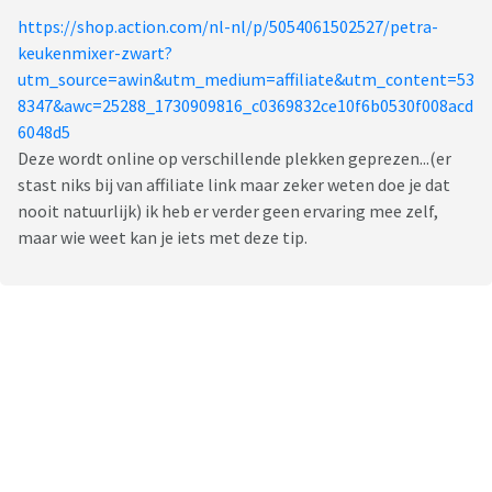
https://shop.action.com/nl-nl/p/5054061502527/petra-
keukenmixer-zwart?
utm_source=awin&utm_medium=affiliate&utm_content=53
8347&awc=25288_1730909816_c0369832ce10f6b0530f008acd
6048d5
Deze wordt online op verschillende plekken geprezen...(er
stast niks bij van affiliate link maar zeker weten doe je dat
nooit natuurlijk) ik heb er verder geen ervaring mee zelf,
maar wie weet kan je iets met deze tip.