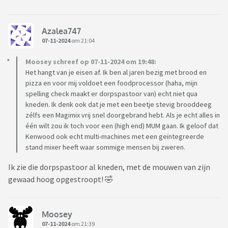
Azalea747
07-11-2024
om 21:04
Moosey schreef op 07-11-2024 om 19:48:
Het hangt van je eisen af. Ik ben al jaren bezig met brood en
pizza en voor mij voldoet een foodprocessor (haha, mijn
spelling check maakt er dorpspastoor van) echt niet qua
kneden. Ik denk ook dat je met een beetje stevig brooddeeg
zélfs een Magimix vrij snel doorgebrand hebt. Als je echt alles in
één wilt zou ik toch voor een (high end) MUM gaan. Ik geloof dat
Kenwood ook echt multi-machines met een geïntegreerde
stand mixer heeft waar sommige mensen bij zweren.
Ik zie die dorpspastoor al kneden, met de mouwen van zijn
gewaad hoog opgestroopt! 🤣
Moosey
07-11-2024
om 21:39