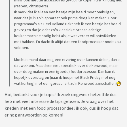
maar ook met de accessoires (evt bij te kopen) die ik nodig heb
(raspen, citruspers).
Ik merk dat ik alleen een beetje mijn beeld moet ombuigen,
naar dat je in zo'n apparaat ook prima deeg kan maken. Door
programma's als Heel Holland Bakt heb ik een beetje het beeld
gekregen dat je echt zo'n klassieke Artisan achtige
keukenmachine nodig hebt als je wat verder wil ontwikkelen
met bakken. En dacht ik altijd dat een foodprocessor nooit zou
voldoen.
Mocht iemand daar nog een ervaring over kunnen delen, dan is
dat welkom. Misschien niet specifiek over de kenwood, maar
over deeg maken in een (goede) foodprocessor. Dan kan ik
hopelijk overstag en (naar ik hoop met Black Friday met nog
wat korting) met een gerust hart zo'n Kenwood aanschaffen
Hoi, bedankt voor je topic! Ik zoek ongeveer hetzelfde dus
heb met veel interesse de tips gelezen. Je vraag over het
kneden met een food processor deel ik ook, dus ik hoop dat
er nog antwoorden op komen!