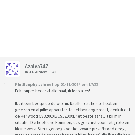
Azalea747
07-11-2024
om 13:48
PhilDunphy schreef op 01-11-2024 om 17:22:
Echt super bedankt allemaal, ik lees alles!
Ik zit een beetje op de wip nu. Na alle reacties te hebben
gelezen en al jullie apparaten te hebben opgezocht, denk ik dat
de Kenwood CS3200XL/CS5200XL het beste aansluit bij mijn
situatie. Die heeft drie kommen, dus geschikt voor het grote en
kleine werk. Sterk genoeg voor het zware pizza/brood deeg,