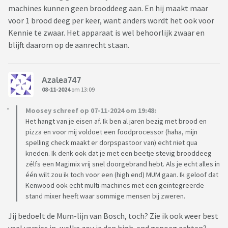
machines kunnen geen brooddeeg aan. En hij maakt maar
voor 1 brood deeg per keer, want anders wordt het ook voor
Kennie te zwaar. Het apparaat is wel behoorlijk zwaar en
blijft daarom op de aanrecht staan.
Azalea747
08-11-2024
om 13:09
Moosey schreef op 07-11-2024 om 19:48:
Het hangt van je eisen af. Ik ben al jaren bezig met brood en
pizza en voor mij voldoet een foodprocessor (haha, mijn
spelling check maakt er dorpspastoor van) echt niet qua
kneden. Ik denk ook dat je met een beetje stevig brooddeeg
zélfs een Magimix vrij snel doorgebrand hebt. Als je echt alles in
één wilt zou ik toch voor een (high end) MUM gaan. Ik geloof dat
Kenwood ook echt multi-machines met een geïntegreerde
stand mixer heeft waar sommige mensen bij zweren.
Jij bedoelt de Mum-lijn van Bosch, toch? Zie ik ook weer best