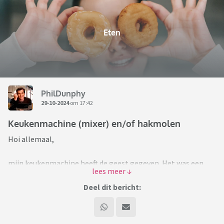
Eten
PhilDunphy
29-10-2024
om 17:42
Keukenmachine (mixer) en/of hakmolen
Hoi allemaal,
mijn keukenmachine heeft de geest gegeven. Het was een
oud, plastic alles-in-één geval wat nooit heel best dienst
heeft gedaan. Ik wil nu een nieuwe kopen, van wat betere
Deel dit bericht:
kwaliteit. Dat hoeft niet persé een alles-in-één te zijn,
mogen ook twee losse apparaten zijn (keukenmixer en
hakmolen).