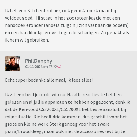
ik, want in een grote bak zullen de noten onderin
Ik heb een Kitchenbrother, ook geen A-merk maar hij
blijven liggen. Ik vond het best frustrerend dat dit in
voldoet goed. Hij staat in het gootsteenkastje met een
mijn oude machine niet goed lukte dus dit mag wel
handdoek eronder (anders zuigt hij zich vast aan de bodem)
prioriteit zijn. Maar in alle recensies gaat het vooral
en een handdoekje erover tegen beschadigen. Zo gepakt als
om het hakken van grotere hoeveelheden groenten..
ik hem wil gebruiken.
Ik maak vaak smoothies, soep en sauzen. Hiervoor heb
ik inmiddels al een soepmaker/blender gekocht die ik
geweldig vind, dus daarin ben ik voorzien!
PhilDunphy
Ik wil ingrediënten kunnen mengen, waaronder
01-11-2024
om 17:22
gehakt, want dat vind ik met de hand echt een rotklus.
Ik wil taartbeslag of pannekoekenbeslag kunnen
Echt super bedankt allemaal, ik lees alles!
maken en wil slagroom opkloppen.
Ik maak af en toe verse jus d'orange. Geen hoge
Ik zit een beetje op de wip nu. Na alle reacties te hebben
prioriteit, maar wel een pré als er een opzetstuk te
gelezen en al jullie apparaten te hebben opgezocht, denk ik
koop is voor een citruspers.
dat de Kenwood CS3200XL/CS5200XL het beste aansluit bij
Ik zou graag willen experimenteren met zelf
mijn situatie. Die heeft drie kommen, dus geschikt voor het
pizzadeeg of brooddeeg maken. Dat lukte uiteraard
grote en kleine werk. Sterk genoeg voor het zware
niet met mijn plastic exemplaar. Hij moet dus sterk
pizza/brood deeg, maar ook met de accessoires (evt bij te
genoeg zijn hiervoor en het deeg moet mooi gekneed