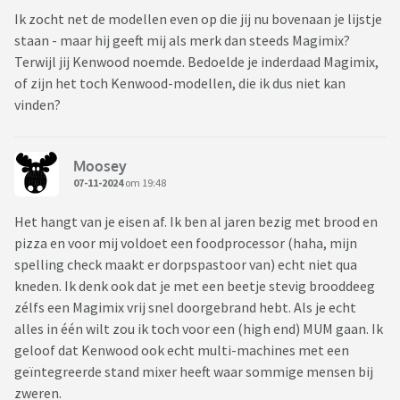
Ik zocht net de modellen even op die jij nu bovenaan je lijstje
staan - maar hij geeft mij als merk dan steeds Magimix?
Terwijl jij Kenwood noemde. Bedoelde je inderdaad Magimix,
of zijn het toch Kenwood-modellen, die ik dus niet kan
vinden?
Moosey
07-11-2024
om 19:48
Het hangt van je eisen af. Ik ben al jaren bezig met brood en
pizza en voor mij voldoet een foodprocessor (haha, mijn
spelling check maakt er dorpspastoor van) echt niet qua
kneden. Ik denk ook dat je met een beetje stevig brooddeeg
zélfs een Magimix vrij snel doorgebrand hebt. Als je echt
alles in één wilt zou ik toch voor een (high end) MUM gaan. Ik
geloof dat Kenwood ook echt multi-machines met een
geïntegreerde stand mixer heeft waar sommige mensen bij
zweren.