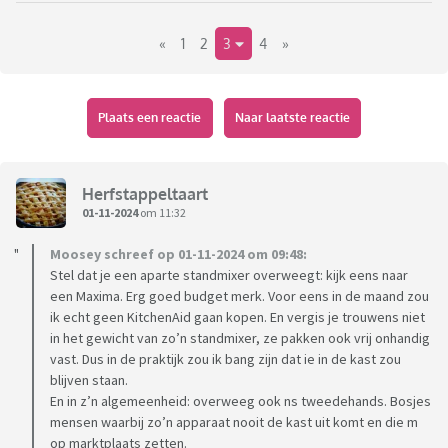
Alleen ik zie door de bomen het bos niet meer. Er zijn alles-
«
1
2
3
4
»
in-één apparaten die volgens mij best een aardige reputatie
hebben? (mum5) Of apparaten waar iedereen bij zweert die
wel maar één trucje doen (Artisan). Er zijn bekende, dure
merken (Kenwood, Kitchenaid) en voor mij minder bekende,
Plaats een reactie
Naar laatste reactie
goedkopere merken met best wat positieve reacties
(Kitchenbrothers).
Oh help!
Herfstappeltaart
01-11-2024
om 11:32
Alles hangt natuurlijk samen met wat ik er mee wil doen:
Moosey schreef op 01-11-2024 om 09:48:
Stel dat je een aparte standmixer overweegt: kijk eens naar
een Maxima. Erg goed budget merk. Voor eens in de maand zou
ik echt geen KitchenAid gaan kopen. En vergis je trouwens niet
Ik rasp ongeveer 1x per week (jonge) kaas. Ik kan nog
in het gewicht van zo’n standmixer, ze pakken ook vrij onhandig
aan een raspmolen denken hiervoor, maar het zou
vast. Dus in de praktijk zou ik bang zijn dat ie in de kast zou
mooi zijn als dit wel kan.
blijven staan.
Ik maak af en toe mijn eigen curry/pesto, waarvoor ik
En in z’n algemeenheid: overweeg ook ns tweedehands. Bosjes
dan kleine hoeveelheden moet hakken en malen. Ik
mensen waarbij zo’n apparaat nooit de kast uit komt en die m
heb daarvoor zo'n extra kleine hakmolen nodig denk
op marktplaats zetten.