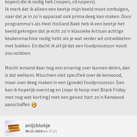
kopen) die ik nodig heb (raspen, citruspers).
worden. Tegelijkertijd denk ik niet dat ik dit vaker dan
Ik merk dat ik alleen een beetje mijn beeld moet ombuigen,
1x per maand ga doen. Ik lees vaak dat mensen zeggen
naar dat je in zo'n apparaat ook prima deeg kan maken. Door
dat hun machine er sterk genoeg voor is, maar niet hoe
programma's als Heel Holland Bakt heb ik een beetje het
goed hij het dan doet. In sommige video's zie je het
beeld gekregen dat je echt zo'n klassieke Artisan achtige
deeg 'omhoog lopen' langs de haken of gaat het
keukenmachine nodig hebt als je wat verder wil ontwikkelen
apparaat enorm hoog piepen of schudden als hij zo
met bakken. En dacht ik altijd dat een foodprocessor nooit
hard moet werken.
zou voldoen.
Mocht iemand daar nog een ervaring over kunnen delen, dan
Ik heb geen plek op mijn aanrechtblad, dus het uiterlijk is
is dat welkom. Misschien niet specifiek over de kenwood,
niet belangrijk, maar het gewicht wel enigszins. Ik heb wel
maar over deeg maken in een (goede) foodprocessor. Dan
plek in mijn keukenkastje.
kan ik hopelijk overstag en (naar ik hoop met Black Friday
met nog wat korting) met een gerust hart zo'n Kenwood
Mijn budget ligt rond de 500/600 euro.
aanschaffen
Kom maar op met alle ervaringen of inzichten.
anijsblokje
06-11-2024
om 17:21