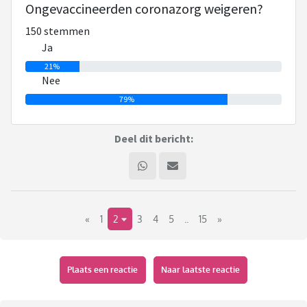
Ongevaccineerden coronazorg weigeren?
150 stemmen
Ja
21%
Nee
79%
Deel dit bericht:
«
1
2
3
4
5
..
15
»
Plaats een reactie
Naar laatste reactie