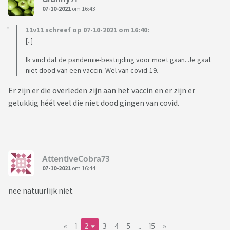
07-10-2021
om 16:43
11v11 schreef op 07-10-2021 om 16:40:
[..]
Ik vind dat de pandemie-bestrijding voor moet gaan. Je gaat
niet dood van een vaccin. Wel van covid-19.
Er zijn er die overleden zijn aan het vaccin en er zijn er
gelukkig héél veel die niet dood gingen van covid.
AttentiveCobra73
07-10-2021
om 16:44
nee natuurlijk niet
«
1
2
3
4
5
..
15
»