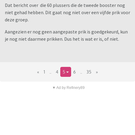
Dat bericht over die 60 plussers die de tweede booster nog
niet gehad hebben. Dit gaat nog niet over een vijfde prik voor
deze groep.
Aangezien er nog geen aangepaste prik is goedgekeurd, kun
je nog niet daarmee prikken. Dus het is wat er is, of niet.
«
1
..
4
5
6
..
35
»
▼ Ad by Refinery89