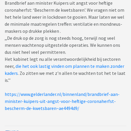
Brandbrief aan minister Kuipers uit angst voor heftige
coronaherfst: ‘Bescherm de kwetsbaren’. We vragen niet om
het hele land weer in lockdown te gooien. Maar laten we wel
de minimale maatrege­len treffen: ventilatie en mondneus­
mas­kers op drukke plekken .
,,De druk op de zorg is nog steeds hoog, terwijl nog veel
mensen wachtenop uitgestelde operaties. We kunnen ons
dus niet heel veel permitteren.
Het kabinet legt nu alle verantwoordelijkheid bij sectoren
neer,
die het ook lastig vinden om plannen te maken zonder
kaders
. Zo zitten we met z'n allen te wachten tot het te laat
is.’’
https://www.gelderlander.nl/binnenland/brandbrief-aan-
minister-kuipers-uit-angst-voor-heftige-coronaherfst-
bescherm-de-kwetsbaren~ae4494d9/