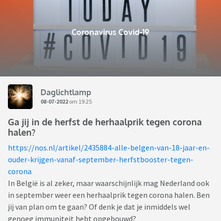
Coronavirus Covid-19
Daglichtlamp
08-07-2022
om 19:25
Ga jij in de herfst de herhaalprik tegen corona
halen?
https://nos.nl/artikel/2435884-alle-belgen-van-18-jaar-en-
ouder-krijgen-vanaf-september-herfstbooster-tegen-
corona
In België is al zeker, maar waarschijnlijk mag Nederland ook
in september weer een herhaalprik tegen corona halen. Ben
jij van plan om te gaan? Of denk je dat je inmiddels wel
genoeg immuniteit hebt opgebouwd?