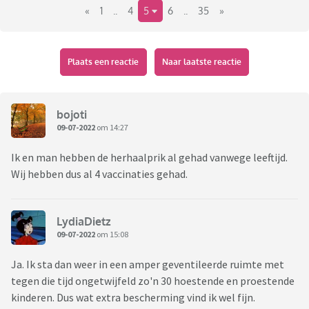
«
1
..
4
5
6
..
35
»
Plaats een reactie
Naar laatste reactie
bojoti
09-07-2022
om 14:27
Ik en man hebben de herhaalprik al gehad vanwege leeftijd.
Wij hebben dus al 4 vaccinaties gehad.
LydiaDietz
09-07-2022
om 15:08
Ja. Ik sta dan weer in een amper geventileerde ruimte met
tegen die tijd ongetwijfeld zo'n 30 hoestende en proestende
kinderen. Dus wat extra bescherming vind ik wel fijn.