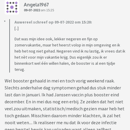
Angela1967
09-07-2022
om 15:25
Auwereel schreef op 09-07-2022 om 15:20:
[..]
Dat was mijn idee ook, lekker negeren en fijn op
zomervakantie, maar het heerst volop in mijn omgeving en ik
heb het nog niet gehad. Negeren vind ik nu lastig, ik vrees dat ik
het nèt voor mijn vakantie krijg. Dus eigenlijk zou ik er
binnenkort wel één willen halen, de booster is al een tijdje
terug.
Wel booster gehaald in mei en toch vorig weekend raak.
Slechts anderhalve dag symptomen gehad dus stuk minder
last dan in januari. Ik had Janssen vaccin plus booster eind
december. En in mei dus nog een erbij. Ze zeiden dat het niet
veel.zou uitmaken, statistisch/medisch gezien maar heb het
toch gedaan. Misschien daarom minder klachten, ik zal het
nooit weten.... Ik realiseer me nu dat ik voor deze infectie
geen herstel bewijs kan uploaden want alleen zelftest