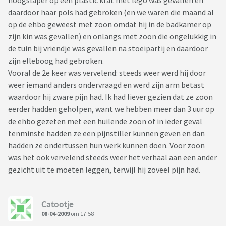
hoogslaper op een plastic krat met lego was gevallen en
daardoor haar pols had gebroken (en we waren die maand al
op de ehbo geweest met zoon omdat hij in de badkamer op
zijn kin was gevallen) en onlangs met zoon die ongelukkig in
de tuin bij vriendje was gevallen na stoeipartij en daardoor
zijn elleboog had gebroken.
Vooral de 2e keer was vervelend: steeds weer werd hij door
weer iemand anders ondervraagd en werd zijn arm betast
waardoor hij zware pijn had. Ik had liever gezien dat ze zoon
eerder hadden geholpen, want we hebben meer dan 3 uur op
de ehbo gezeten met een huilende zoon of in ieder geval
tenminste hadden ze een pijnstiller kunnen geven en dan
hadden ze ondertussen hun werk kunnen doen. Voor zoon
was het ook vervelend steeds weer het verhaal aan een ander
gezicht uit te moeten leggen, terwijl hij zoveel pijn had.
Catootje
08-04-2009
om 17:58