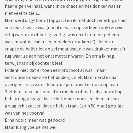
haar eigen verhaal, want in de chaos en het donker was er
niet veel te zien...
Man werd uitgehoord (appart) en ik met dochter erbij, of het
een leuk feestje was (dochter was nog verkleed ook) en wie
erbij waren en of het 'gezellig' was en of er meer gebeurd
was en wat de vaders en moeders dronken (?), dochter
snapte de helft niet en zei maar wat..die was drukker met d'r
rug waar ze aan het ontsmetten waren. En erna ik nog
terwijl man bij dochter bleef.
Ik denk niet dat er toen een protocol al was...maar
vertrouwen deden ze het duidelijk niet. Man merkte daar
overigens niks van....Ik hoorde personeel er ook nog over
'hebben' of ze het moesten melden of niet...als aanvulling
heb ik nog gezegd dat ze dat maar moesten doen en dan
graag erbij zetten dat de hele straat (zo'n 50 man) getuige
was van het voorval.
Erna nooit meer wat gehoord.
Maar lullig voelde het wel.