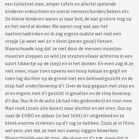
een tuinstoel mee, amper tafels en allerlei spelende
kinderen erdoorheen en overal mensen/borden/bekers etc.
De kleine kinderen waren al naar bed, de wat grotere nog op
en het werd al donker. We waren nog wat aan het
naeten/nadrinken en ik zag ergens oudste wel met een
stepje (je weet wel zo'n klein ijzeren geval) fietsen.
Waarschuwde nog dat ze niet door de mensen moesten
moesten steppen zo wild (ze stepten elkaar achterna in een
soort tikkertje op de step) en in het donker. En even zag ik ze
niet meer, maar toen opeens een hoop kabaal en gegil en
toen lag dochter op de grond met een bebloed gezicht en de
step half onder/bovenop d'r. Over de kop gegaan met step en
al en ergens met d'r gezicht in gevallen en de step bovenop
d'r dus. Dus ik in de auto (ik had niks gedronken) en man mee.
Man rook (zoals alle buren) naar alcohol en vet eten. Dus op
naar de EHBO en aldaar (in het licht) d'r uitgekleed en ze
bleek enorme striemen op d'r rug te hebben. Zoals je in films
wel eens ziet dat ze met een zweep ruggen bewerken.
Waarschijnlijk van de step...die vloog op d'r rug, maar dat is