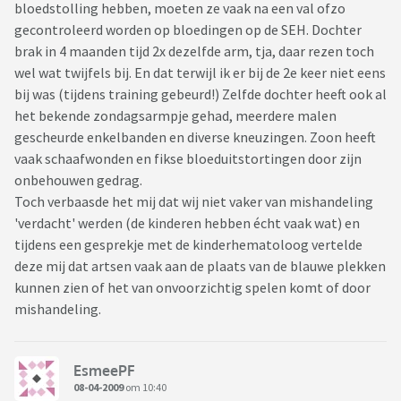
bloedstolling hebben, moeten ze vaak na een val ofzo
gecontroleerd worden op bloedingen op de SEH. Dochter
brak in 4 maanden tijd 2x dezelfde arm, tja, daar rezen toch
wel wat twijfels bij. En dat terwijl ik er bij de 2e keer niet eens
bij was (tijdens training gebeurd!) Zelfde dochter heeft ook al
het bekende zondagsarmpje gehad, meerdere malen
gescheurde enkelbanden en diverse kneuzingen. Zoon heeft
vaak schaafwonden en fikse bloeduitstortingen door zijn
onbehouwen gedrag.
Toch verbaasde het mij dat wij niet vaker van mishandeling
'verdacht' werden (de kinderen hebben écht vaak wat) en
tijdens een gesprekje met de kinderhematoloog vertelde
deze mij dat artsen vaak aan de plaats van de blauwe plekken
kunnen zien of het van onvoorzichtig spelen komt of door
mishandeling.
EsmeePF
08-04-2009
om 10:40