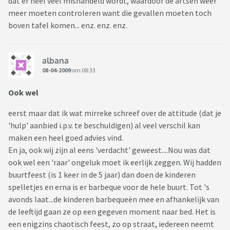
dat er heel veel mishandeld wordt, waardoor de artsen weer
meer moeten controleren want die gevallen moeten toch
boven tafel komen... enz. enz. enz.
albana
08-04-2009
om 08:33
Ook wel
eerst maar dat ik wat mirreke schreef over de attitude (dat je
'hulp' aanbied i.p.v. te beschuldigen) al veel verschil kan
maken een heel goed advies vind.
En ja, ook wij zijn al eens 'verdacht' geweest....Nou was dat
ook wel een 'raar' ongeluk moet ik eerlijk zeggen. Wij hadden
buurtfeest (is 1 keer in de 5 jaar) dan doen de kinderen
spelletjes en erna is er barbeque voor de hele buurt. Tot 's
avonds laat...de kinderen barbequeën mee en afhankelijk van
de leeftijd gaan ze op een gegeven moment naar bed. Het is
een enigzins chaotisch feest, zo op straat, iedereen neemt