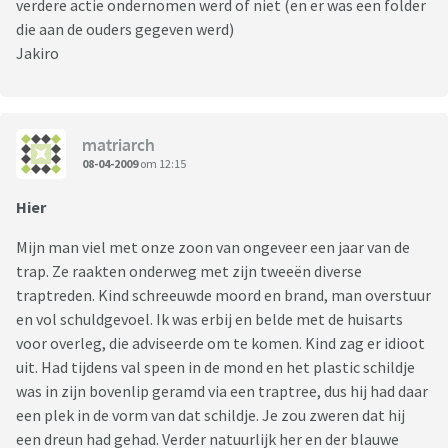
verdere actie ondernomen werd of niet (en er was een folder
die aan de ouders gegeven werd)
Jakiro
matriarch
08-04-2009
om 12:15
Hier
Mijn man viel met onze zoon van ongeveer een jaar van de
trap. Ze raakten onderweg met zijn tweeën diverse
traptreden. Kind schreeuwde moord en brand, man overstuur
en vol schuldgevoel. Ik was erbij en belde met de huisarts
voor overleg, die adviseerde om te komen. Kind zag er idioot
uit. Had tijdens val speen in de mond en het plastic schildje
was in zijn bovenlip geramd via een traptree, dus hij had daar
een plek in de vorm van dat schildje. Je zou zweren dat hij
een dreun had gehad. Verder natuurlijk her en der blauwe