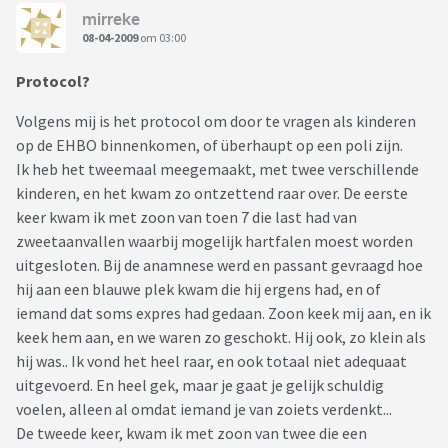
mirreke
08-04-2009
om 03:00
Protocol?
Volgens mij is het protocol om door te vragen als kinderen
op de EHBO binnenkomen, of überhaupt op een poli zijn.
Ik heb het tweemaal meegemaakt, met twee verschillende
kinderen, en het kwam zo ontzettend raar over. De eerste
keer kwam ik met zoon van toen 7 die last had van
zweetaanvallen waarbij mogelijk hartfalen moest worden
uitgesloten. Bij de anamnese werd en passant gevraagd hoe
hij aan een blauwe plek kwam die hij ergens had, en of
iemand dat soms expres had gedaan. Zoon keek mij aan, en ik
keek hem aan, en we waren zo geschokt. Hij ook, zo klein als
hij was.. Ik vond het heel raar, en ook totaal niet adequaat
uitgevoerd. En heel gek, maar je gaat je gelijk schuldig
voelen, alleen al omdat iemand je van zoiets verdenkt...
De tweede keer, kwam ik met zoon van twee die een