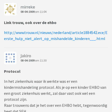
mirreke
08-04-2009
om 11:04
Link trouw, ook over de ehbo
http://www.trouw.nl/nieuws/nederland/article1884542.ece/E
erste_hulp_niet_alert_op_mishandelde_kinderen___.html
Jakiro
08-04-2009
om 11:30
Protocol
In het ziekenhuis waar ik werkte was er een
kindermishandeling protocol. Als je op een kinder EHBO van
een groot ziekenhuis werkt, zal daar vast ook wel een
protocol zijn.
Raar trouwens dat je het over een EHBO hebt, tegenwoordig
heet dat SEH.