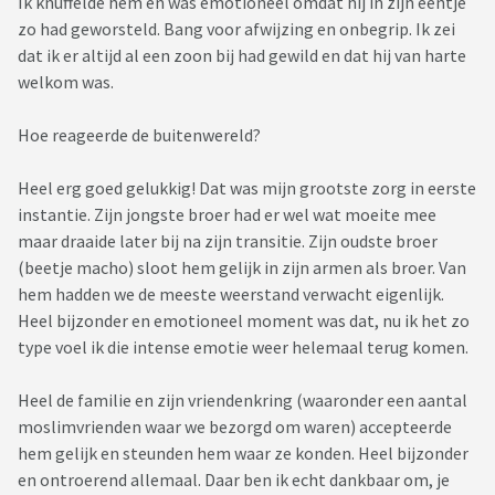
Ik knuffelde hem en was emotioneel omdat hij in zijn eentje
zo had geworsteld. Bang voor afwijzing en onbegrip. Ik zei
dat ik er altijd al een zoon bij had gewild en dat hij van harte
welkom was.
Hoe reageerde de buitenwereld?
Heel erg goed gelukkig! Dat was mijn grootste zorg in eerste
instantie. Zijn jongste broer had er wel wat moeite mee
maar draaide later bij na zijn transitie. Zijn oudste broer
(beetje macho) sloot hem gelijk in zijn armen als broer. Van
hem hadden we de meeste weerstand verwacht eigenlijk.
Heel bijzonder en emotioneel moment was dat, nu ik het zo
type voel ik die intense emotie weer helemaal terug komen.
Heel de familie en zijn vriendenkring (waaronder een aantal
moslimvrienden waar we bezorgd om waren) accepteerde
hem gelijk en steunden hem waar ze konden. Heel bijzonder
en ontroerend allemaal. Daar ben ik echt dankbaar om, je