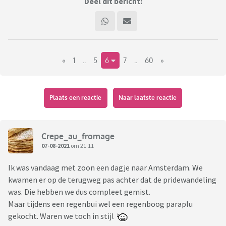
Deel dit bericht:
«
1
..
5
6
7
..
60
»
Plaats een reactie
Naar laatste reactie
Crepe_au_fromage
07-08-2021
om 21:11
Ik was vandaag met zoon een dagje naar Amsterdam. We
kwamen er op de terugweg pas achter dat de pridewandeling
was. Die hebben we dus compleet gemist.
Maar tijdens een regenbui wel een regenboog paraplu
gekocht. Waren we toch in stijl