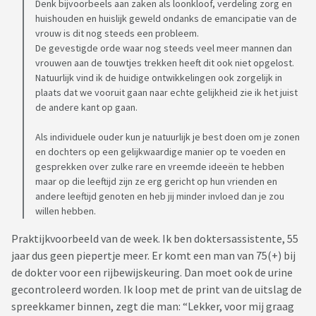
Denk bijvoorbeels aan zaken als loonkloof, verdeling zorg en
huishouden en huislijk geweld ondanks de emancipatie van de
vrouw is dit nog steeds een probleem.
De gevestigde orde waar nog steeds veel meer mannen dan
vrouwen aan de touwtjes trekken heeft dit ook niet opgelost.
Natuurlijk vind ik de huidige ontwikkelingen ook zorgelijk in
plaats dat we vooruit gaan naar echte gelijkheid zie ik het juist
de andere kant op gaan.
Als individuele ouder kun je natuurlijk je best doen om je zonen
en dochters op een gelijkwaardige manier op te voeden en
gesprekken over zulke rare en vreemde ideeën te hebben
maar op die leeftijd zijn ze erg gericht op hun vrienden en
andere leeftijd genoten en heb jij minder invloed dan je zou
willen hebben.
Praktijkvoorbeeld van de week. Ik ben doktersassistente, 55
jaar dus geen piepertje meer. Er komt een man van 75(+) bij
de dokter voor een rijbewijskeuring. Dan moet ook de urine
gecontroleerd worden. Ik loop met de print van de uitslag de
spreekkamer binnen, zegt die man: “Lekker, voor mij graag