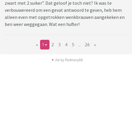
zwart met 2 suiker”. Dat geloof je toch niet? Ik was te
verbouwereerd om een gevat antwoord te geven, heb hem
alleen even met opgetrokken wenkbrauwen aangekeken en
ben weer weggegaan. Wat een hufter!
«
1
2
3
4
5
..
26
»
▼ Ad by Refinery89