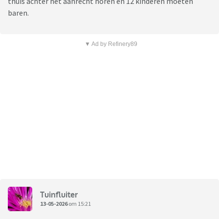
thuis achter het aanrecht horen en 12 kinderen moeten
baren.
▼ Ad by Refinery89
Tuinfluiter
13-05-2026
om 15:21