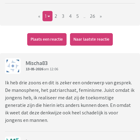
«
1
2
3
4
5
..
26
»
Plaats een reactie
Naar laatste reactie
Mischa83
13-05-2026
om 12:06
Ik heb drie zoons en dit is zeker een onderwerp van gesprek.
De manosphere, het patriarchaat, feminisme. Juist omdat ik
jongens heb, ik realiseer me dat zij de toekomstige
generatie zijn die hierin iets anders kunnen doen. En omdat
ik weet dat deze denkwijze ook heel schadelijk is voor
jongens en mannen.