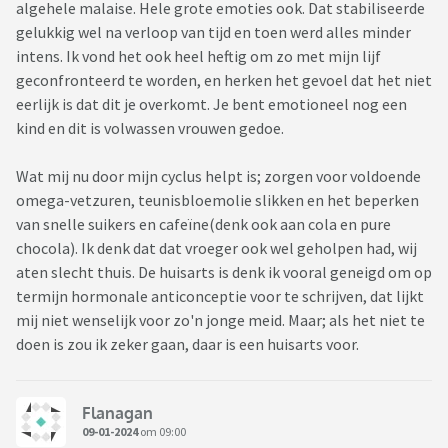
algehele malaise. Hele grote emoties ook. Dat stabiliseerde
gelukkig wel na verloop van tijd en toen werd alles minder
intens. Ik vond het ook heel heftig om zo met mijn lijf
geconfronteerd te worden, en herken het gevoel dat het niet
eerlijk is dat dit je overkomt. Je bent emotioneel nog een
kind en dit is volwassen vrouwen gedoe.
Wat mij nu door mijn cyclus helpt is; zorgen voor voldoende
omega-vetzuren, teunisbloemolie slikken en het beperken
van snelle suikers en cafeïne(denk ook aan cola en pure
chocola). Ik denk dat dat vroeger ook wel geholpen had, wij
aten slecht thuis. De huisarts is denk ik vooral geneigd om op
termijn hormonale anticonceptie voor te schrijven, dat lijkt
mij niet wenselijk voor zo'n jonge meid. Maar; als het niet te
doen is zou ik zeker gaan, daar is een huisarts voor.
Flanagan
09-01-2024
om 09:00