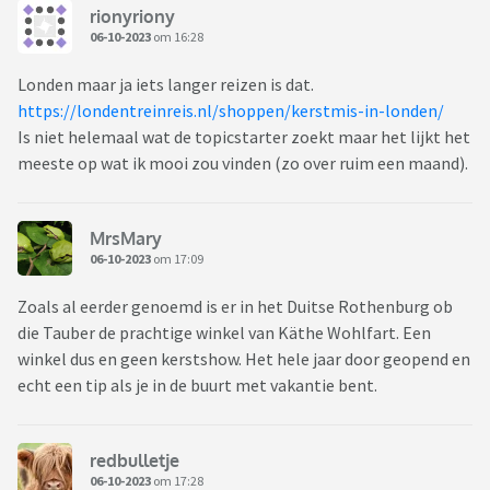
rionyriony
06-10-2023
om 16:28
Londen maar ja iets langer reizen is dat.
https://londentreinreis.nl/shoppen/kerstmis-in-londen/
Is niet helemaal wat de topicstarter zoekt maar het lijkt het
meeste op wat ik mooi zou vinden (zo over ruim een maand).
MrsMary
06-10-2023
om 17:09
Zoals al eerder genoemd is er in het Duitse Rothenburg ob
die Tauber de prachtige winkel van Käthe Wohlfart. Een
winkel dus en geen kerstshow. Het hele jaar door geopend en
echt een tip als je in de buurt met vakantie bent.
redbulletje
06-10-2023
om 17:28