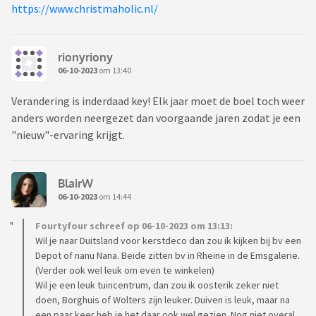
https://www.christmaholic.nl/
rionyriony
06-10-2023
om 13:40
Verandering is inderdaad key! Elk jaar moet de boel toch weer
anders worden neergezet dan voorgaande jaren zodat je een
"nieuw"-ervaring krijgt.
BlairW
06-10-2023
om 14:44
Fourtyfour schreef op 06-10-2023 om 13:13:
Wil je naar Duitsland voor kerstdeco dan zou ik kijken bij bv een
Depot of nanu Nana. Beide zitten bv in Rheine in de Emsgalerie.
(Verder ook wel leuk om even te winkelen)
Wil je een leuk tuincentrum, dan zou ik oosterik zeker niet
doen, Borghuis of Wolters zijn leuker. Duiven is leuk, maar na
een paar keer heb je het daar ook wel gezien. Nog niet overal