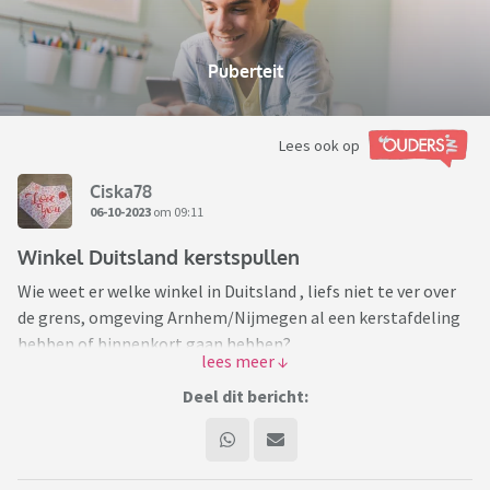
Puberteit
Lees ook op
Ciska78
06-10-2023
om 09:11
Winkel Duitsland kerstspullen
Wie weet er welke winkel in Duitsland , liefs niet te ver over
de grens, omgeving Arnhem/Nijmegen al een kerstafdeling
hebben of binnenkort gaan hebben?
Dochter is nu al helemaal in de kerstsfeer en we willen dan
Deel dit bericht:
ook een keer naar een grote winkel met kerstspullen, maar
absoluut geen kerstmarkt, dat trekt dochter niet.