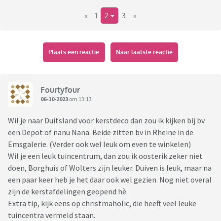
Hopelijk heeft er iemand tips voor ons, alvast bedankt.
«
1
2
3
»
Plaats een reactie
Naar laatste reactie
Fourtyfour
06-10-2023
om 13:13
Wil je naar Duitsland voor kerstdeco dan zou ik kijken bij bv
een Depot of nanu Nana. Beide zitten bv in Rheine in de
Emsgalerie. (Verder ook wel leuk om even te winkelen)
Wil je een leuk tuincentrum, dan zou ik oosterik zeker niet
doen, Borghuis of Wolters zijn leuker. Duiven is leuk, maar na
een paar keer heb je het daar ook wel gezien. Nog niet overal
zijn de kerstafdelingen geopend hè.
Extra tip, kijk eens op christmaholic, die heeft veel leuke
tuincentra vermeld staan.