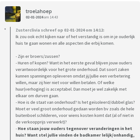
troelahoep
02-01-2024
om 14:43
Zusterclivia schreef op 02-01-2024 om 14:12:
Ik zou ook echt kijken naar of het verstandig is om in je ouderlijk
huis te gaan wonen en alle aspecten die erbij komen.
- Zijn er broers/zussen?
- Huren of kopen? Want in het eerste geval blijven jouw ouders
verantwoordelijk voor het grote onderhoud. Dat soort zaken
kunnen spanningen opleveren omdat jij/jullie een verbetering
willen, maar zij hier niet voor willen betalen. Of welke
huur(verhoging) is acceptabel. Dan moet je wel zakelijk met
elkaar om durven gaan.
- Hoe is de staat van onderhoud? Is het geïsoleerd/dubbel glas?
Moet er veel groot onderhoud gedaan worden bv zoals de hele
buitenboel schilderen, voor wiens kosten komt dat (al of niet in
de verkoopprijs verwerkt)?
-
Hoe staan jouw ouders tegenover veranderingen in het
huis? Want stel jullie vinden de badkamer lelijk/onhandig,